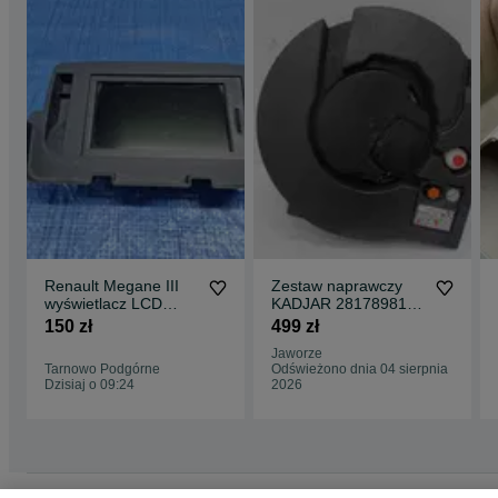
Renault Megane III
Zestaw naprawczy
wyświetlacz LCD
KADJAR 281789815R
Idealny + karta
281708976R
150 zł
499 zł
Jaworze
Tarnowo Podgórne
Odświeżono dnia 04 sierpnia
Dzisiaj o 09:24
2026