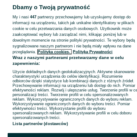
Strona główna
Motoryzacja
Wyposażenie i akcesoria samochodowe
Dbamy o Twoją prywatność
Elektronika samochodowa
Elektronika samochodowa - Małopolskie
Elektronika samochodowa - Brzeszcze
My i nasi
447
partnerzy przechowujemy lub uzyskujemy dostęp do
informacji na urządzeniu, takich jak unikalne identyfikatory w plikach
cookie w celu przetwarzania danych osobowych. Użytkownik może
KATEGORIA
zaakceptować wybory lub zarządzać nimi, klikając poniżej lub w
dowolnym momencie na stronie polityki prywatności. Te wybory będą
ID:
911617700
Wyświetlenia: 8
sygnalizowane naszym partnerom i nie będą miały wpływu na dane
przeglądania.
Polityka cookies,
Polityka Prywatności
Wraz z naszymi partnerami przetwarzamy dane w celu
Zadzwoń / SMS
Wyślij wiadomość
zapewnienia:
Użycie dokładnych danych geolokalizacyjnych. Aktywne skanowanie
charakterystyki urządzenia do celów identyfikacji. Rozumienie
odbiorców dzięki statystyce lub kombinacji danych z różnych źródeł.
Przechowywanie informacji na urządzeniu lub dostęp do nich. Pomiar
efektywności reklam. Rozwój i ulepszanie usług. Tworzenie profili w c
personalizacji treści. Tworzenie profili w celu spersonalizowanych
reklam. Wykorzystywanie ograniczonych danych do wyboru reklam.
Wykorzystywanie ograniczonych danych do wyboru treści. Pomiar
efektywności treści. Wykorzystanie profili do wyboru
spersonalizowanych reklam. Wykorzystywanie profili w celu doboru
spersonalizowanych treści.
Lista partnerów (dostawców)