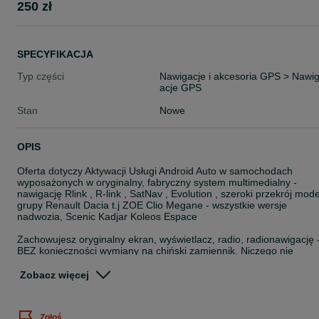
250 zł
SPECYFIKACJA
Typ części
Nawigacje i akcesoria GPS > Nawi
acje GPS
Stan
Nowe
OPIS
Oferta dotyczy Aktywacji Usługi Android Auto w samochodach
wyposażonych w oryginalny, fabryczny system multimedialny -
nawigację Rlink , R-link , SatNav , Evolution , szeroki przekrój mode
grupy Renault Dacia t.j ZOE Clio Megane - wszystkie wersje
nadwozia, Scenic Kadjar Koleos Espace
Zachowujesz oryginalny ekran, wyświetlacz, radio, radionawigację 
BEZ konieczności wymiany na chiński zamiennik. Niczego nie
tracisz a zyskuszesz m.in Google Maps, Spotify, Tidal, Whatsapp,
Messenger na ekranie fabrycznego systemu multimedialnego!
Zobacz więcej
Opcjonalnie możliwość dołożenia kamery cofania z obrazem
wyświetlanym na fabrycznym ekranie samochodu.
Zgłoś