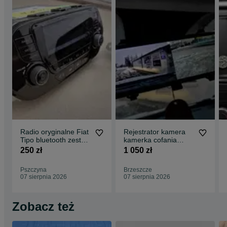
Radio oryginalne Fiat
Rejestrator kamera
Tipo bluetooth zestaw
kamerka cofania
głośnomówiący z
HS900 sony na
250 zł
1 050 zł
kodem
lusterko z montażem
Pszczyna
Brzeszcze
07 sierpnia 2026
07 sierpnia 2026
Zobacz też