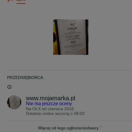
Zadwoń zapytaj o szczegóły, na pytania sms/formularza
odpowiadam z opóźnieniem, zalecany kontakt przez whatsapp.
Doposażenia premium, sprzedaż, montaż elektroniki pojazdów
osobowych, sprawdź również inne nasze ogłoszenia. Opinie
klientów w google po wpisaniu frazy Mojamarka Gilowice
PRZEDSIĘBIORCA
www.mojamarka.pl
Nie ma jeszcze oceny
Na OLX od
czerwca 2018
Ostatnio online wczoraj o 08:03
Więcej od tego ogłoszeniodawcy