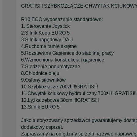
GRATIS!!! SZYBKOZŁĄCZE-CHWYTAK KCIUKOWY Ł
R10 ECO wyposażenie standardowe:
1. Sterowanie Joystick
2.Silnik Koop EURO 5
3.Silnik napędowy DALI
4.Ruchome ramie skrętne
5.Rozsuwane Gąsienice do stabilnej pracy
6.Wzmocniona konstrukcja i gąsienice
7.Siedzenie pneumatyczne
8.Chłodnice oleju
9.Osłony siłowników
10.Szybkozłącze 700zł !!!GRATIS!!!
11.Chwytak kciukowy hydrauliczny 700zł !!!GRATIS!!!
12.Łyżka zębowa 30cm !!!GRATIS!!!
13.Silnik EURO 5
Jako autoryzowany sprzedawca gwarantujemy dostęp
dodatkowy osprzęt.
Zapraszamy na oględziny sprzętu na żywo naprawdę 