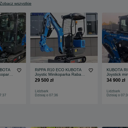
Zobacz wszystkie
UBOTA
RiPPA R10 ECO KUBOTA
KUBOTA RI
ikoparka
Joystic Minikoparka Rabat
Joystick mi
do 15%
29 500 zł
34 900 zł
Lidzbark
Lidzbark
7:37
Dzisiaj o 07:36
Dzisiaj o 07: