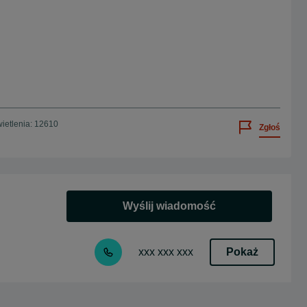
ietlenia: 12610
Zgłoś
Wyślij wiadomość
Pokaż
xxx xxx xxx