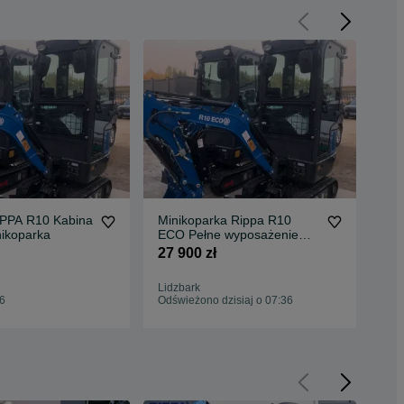
PPA R10 Kabina
Minikoparka Rippa R10
Ku
nikoparka
ECO Pełne wyposażenie
Joystick
27 900 zł
10
Lidzbark
Lid
36
Odświeżono dzisiaj o 07:36
Odś