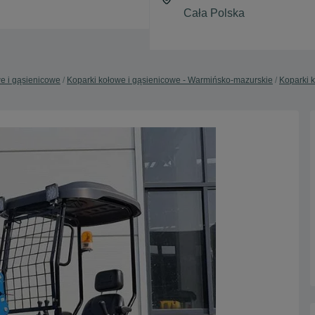
e i gąsienicowe
Koparki kołowe i gąsienicowe - Warmińsko-mazurskie
Koparki k