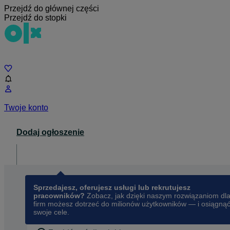
Przejdź do głównej części
Przejdź do stopki
Czat
Twoje konto
Dodaj ogłoszenie
Dla biznesu
opens in a new tab
Sprzedajesz, oferujesz usługi lub rekrutujesz
pracowników?
Zobacz, jak dzięki naszym rozwiązaniom dl
firm możesz dotrzeć do milionów użytkowników — i osiągną
swoje cele.