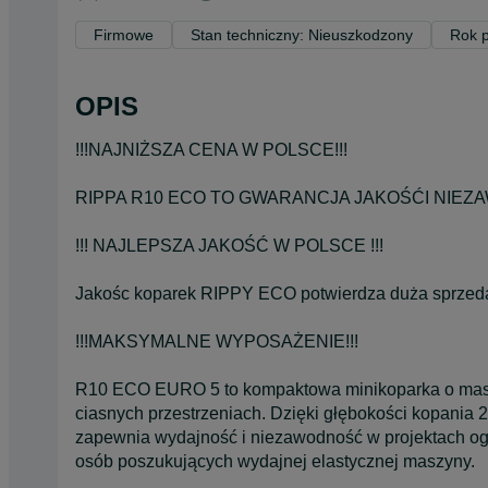
Firmowe
Stan techniczny: Nieuszkodzony
Rok p
OPIS
!!!NAJNIŻSZA CENA W POLSCE!!!
RIPPA R10 ECO TO GWARANCJA JAKOŚĆI NIEZ
!!! NAJLEPSZA JAKOŚĆ W POLSCE !!!
Jakośc koparek RIPPY ECO potwierdza duża sprzedaż
!!!MAKSYMALNE WYPOSAŻENIE!!!
R10 ECO EURO 5 to kompaktowa minikoparka o masie
ciasnych przestrzeniach. Dzięki głębokości kopani
zapewnia wydajność i niezawodność w projektach ogr
osób poszukujących wydajnej elastycznej maszyny.