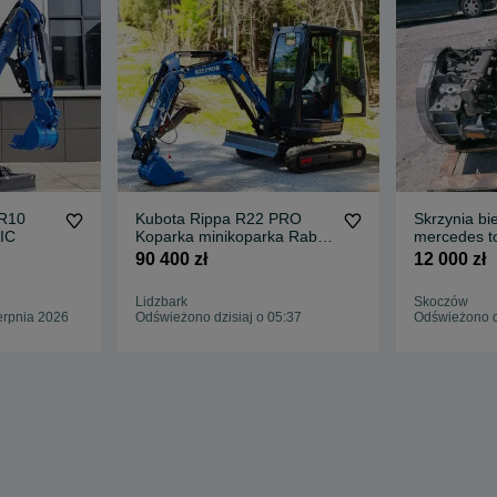
 R10
Kubota Rippa R22 PRO
Skrzynia b
IC
Koparka minikoparka Rabat
mercedes t
do 15%
gwarancja 
90 400 zł
12 000 zł
Lidzbark
Skoczów
erpnia 2026
Odświeżono dzisiaj o 05:37
Odświeżono d