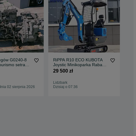
iegów G0240-8
RiPPA R10 ECO KUBOTA
Vol
ourismo setra
Joystic Minikoparka Rabat
obu
24 miesiące
do 15%
29 500 zł
4 0
Lidzbark
Sko
nia 02 sierpnia 2026
Dzisiaj o 07:36
Odś