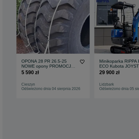
OPONA 28 PR 26.5-25
Minikoparka RIPPA
NOWE opony PROMOCJA
ECO Kubota JOYST
26.5R25 Ładowarka Brutto
5 590 zł
29 900 zł
Cieszyn
Lidzbark
Odświeżono dnia 04 sierpnia 2026
Odświeżono dnia 05 si