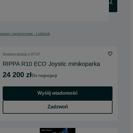
Szukaj
ołowe i gąsienicowe - Lidzbark
Dodane
dzisiaj o 07:37
RIPPA R10 ECO Joystic minikoparka
24 200 zł
do negocjacji
Wyślij wiadomość
Zadzwoń