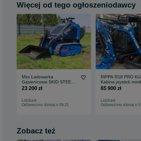
Więcej od tego ogłoszeniodawcy
Mini Ładowarka
RIPPA R18 PRO K
Gąsienicowa SKID STEER
Kabina joystick min
RIPPA KUBOTA RS04
RABAT DO 15%
23 200 zł
65 900 zł
RABAT DO 15%
Lidzbark
Lidzbark
Odświeżono dzisiaj o 09:31
Odświeżono dzisiaj o 0
Zobacz też