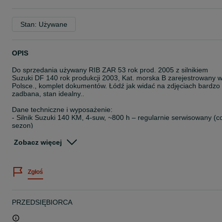
Stan: Używane
OPIS
Do sprzedania używany RIB ZAR 53 rok prod. 2005 z silnikiem
Suzuki DF 140 rok produkcji 2003, Kat. morska B zarejestrowany 
Polsce., komplet dokumentów. Łódź jak widać na zdjęciach bardzo
zadbana, stan idealny..
Dane techniczne i wyposażenie:
- Silnik Suzuki 140 KM, 4-suw, ~800 h – regularnie serwisowany (c
sezon)
- Długość: 5,35 m
- Paliwo: zbiornik 130 l
Zobacz więcej
- Woda słodka: zbiornik 100 l
– stolik,
– prysznic,
Zgłoś
– bimini
– Lodówka,
– Dwa pokłady słoneczne (przód + rufa)
– Drabinka kąpielowa
PRZEDSIĘBIORCA
– echosonda Lowrance HOOK REVEAL 7 83/200 HDI ROW
- Rollbar ze stali nierdzewnej, oświetlenie nawigacyjne sygnał
dźwiękowy