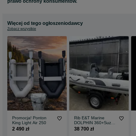
prawo ochrony konsumentów.
Więcej od tego ogłoszeniodawcy
Zobacz wszystkie
Promocja! Ponton
Rib E&T Marine
King Light Air 250
DOLPHIN 360+Suzuki
DF20 ARS Cena lato
2 490 zł
38 700 zł
2026