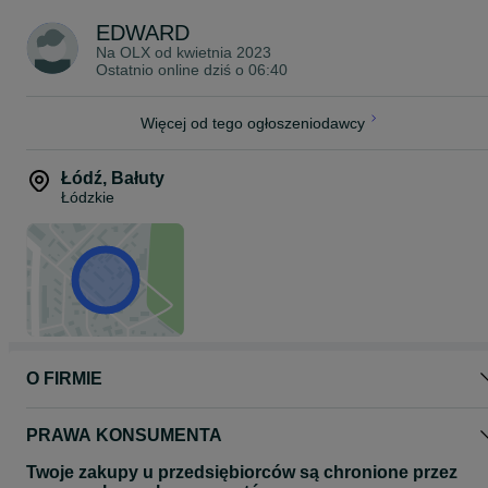
– układ hydrauliczny Ultraflex (2023)
EDWARD
– Tapicerka w kolorze brązowym (nowa 2024)
– 2 x akumulator
Na OLX od
kwietnia 2023
– pagaje, odbijacze
Ostatnio online dziś o 06:40
– plandeka transportowa
- Przyczepa transportowa DMC 1150 kg (oś KNOTT do 1500 kg)
produkcja 2023
Więcej od tego ogłoszeniodawcy
Rejestracja Gdynia , właściciel spółka UK (faktura sprzedaży)
Łódź
,
Bałuty
Łódzkie
O FIRMIE
PRAWA KONSUMENTA
Twoje zakupy u przedsiębiorców są chronione przez