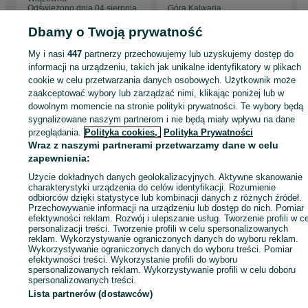
Odświeżono dnia 04 sierpnia
Góra Kalwaria
2026
04 sierpnia 2026
Dbamy o Twoją prywatność
My i nasi
447
partnerzy przechowujemy lub uzyskujemy dostęp do
Strona główna
Sport i Hobby
Sporty wodne
Łodzie i jachty
Motorowe
informacji na urządzeniu, takich jak unikalne identyfikatory w plikach
Motorowe - Łódzkie
Motorowe - Łódź
Motorowe - Bałuty
cookie w celu przetwarzania danych osobowych. Użytkownik może
zaakceptować wybory lub zarządzać nimi, klikając poniżej lub w
dowolnym momencie na stronie polityki prywatności. Te wybory będą
KATEGORIA
sygnalizowane naszym partnerom i nie będą miały wpływu na dane
przeglądania.
Polityka cookies,
Polityka Prywatności
Wraz z naszymi partnerami przetwarzamy dane w celu
ID:
1071418069
Wyświetlenia: 12
zapewnienia:
Użycie dokładnych danych geolokalizacyjnych. Aktywne skanowanie
Zadzwoń / SMS
Wyślij wiadomość
charakterystyki urządzenia do celów identyfikacji. Rozumienie
odbiorców dzięki statystyce lub kombinacji danych z różnych źródeł.
Przechowywanie informacji na urządzeniu lub dostęp do nich. Pomiar
efektywności reklam. Rozwój i ulepszanie usług. Tworzenie profili w c
personalizacji treści. Tworzenie profili w celu spersonalizowanych
reklam. Wykorzystywanie ograniczonych danych do wyboru reklam.
Wykorzystywanie ograniczonych danych do wyboru treści. Pomiar
efektywności treści. Wykorzystanie profili do wyboru
spersonalizowanych reklam. Wykorzystywanie profili w celu doboru
spersonalizowanych treści.
Lista partnerów (dostawców)