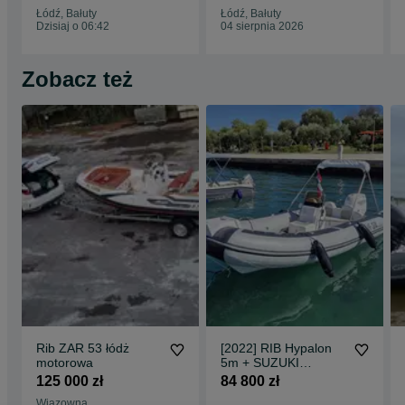
Łódź, Bałuty
Łódź, Bałuty
Dzisiaj o 06:42
04 sierpnia 2026
Zobacz też
Rib ZAR 53 łódż
[2022] RIB Hypalon
motorowa
5m + SUZUKI
DF90ATL White
125 000 zł
84 800 zł
Edition + Przyczepa
Wiązowna