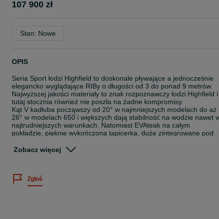
107 900 zł
Stan: Nowe
OPIS
Seria Sport łodzi Highfield to doskonale pływające a jednocześnie
elegancko wyglądające RIBy o długości od 3 do ponad 9 metrów.
Najwyższej jakości materiały to znak rozpoznawczy łodzi Highfield i
tutaj stocznia również nie poszła na żadne kompromisy.
Kąt V kadłuba począwszy od 20° w najmniejszych modelach do aż
26° w modelach 650 i większych dają stabilność na wodzie nawet 
najtrudniejszych warunkach. Natomiast EVAteak na całym
pokładzie, pięknie wykończona tapicerka, duże zintegrowane pod
pokładem zbiorniki paliwa oraz platformy kąpielowe w większych
modelach pozwolą czerpać maximum przyjemności na wodzie.
Zobacz więcej
Dzięki doskonałemu stosunkowi trwałości aluminiowego kadłuba i
jego wagi nie trzeba się martwić o dno podczas wpływania na plaż
a wyciąganie łodzi na przyczepę i jazda z nią też nie powinna
Zgłoś
przysporzyć większych kłopotów. Wszystkie łodzie wyposażone są
także w uszy na zawiesia umożliwiające łatwe wyciąganie łodzi za
pomocą żurawików.
Kolejnym atutem aluminiowego kadłuba jest to, że nie rozwarstwi s
on ani nie wchłonie wody z upływem czasu, utrzymując po 10 latac