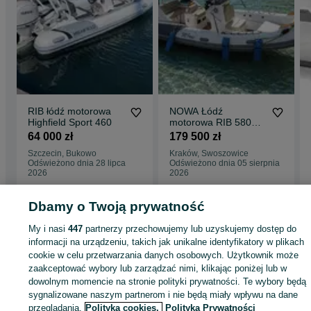
RIB łódź motorowa
NOWA Łódź
Highfield Sport 460
motorowa RIB 580
Calmaro + silnik
64 000 zł
179 500 zł
MERCURY 115 KM +
Szczecin, Bukowo
Kraków, Swoszowice
przyczepa
Odświeżono dnia 28 lipca
Odświeżono dnia 05 sierpnia
2026
2026
Dbamy o Twoją prywatność
Strona główna
Sport i Hobby
Sporty wodne
Łodzie i jachty
Motorowe
My i nasi
447
partnerzy przechowujemy lub uzyskujemy dostęp do
Motorowe - Zachodniopomorskie
Motorowe - Szczecin
Motorowe - Golęcino
informacji na urządzeniu, takich jak unikalne identyfikatory w plikach
cookie w celu przetwarzania danych osobowych. Użytkownik może
zaakceptować wybory lub zarządzać nimi, klikając poniżej lub w
KATEGORIA
dowolnym momencie na stronie polityki prywatności. Te wybory będą
sygnalizowane naszym partnerom i nie będą miały wpływu na dane
ID:
822399055
Wyświetlenia: 20
przeglądania.
Polityka cookies,
Polityka Prywatności