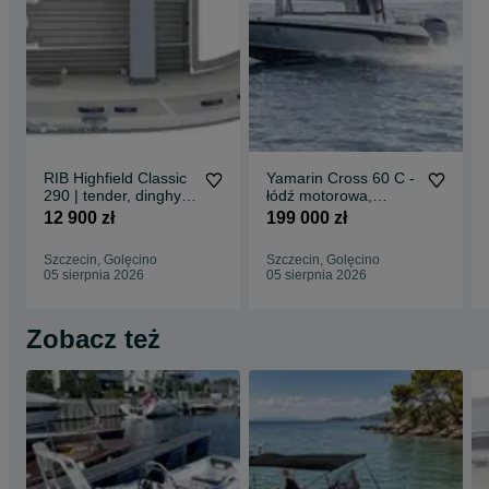
Wystawiamy faktury vat.
Możliwość zakupu na raty!
Zapraszamy na nasze inne ogłoszenia lub do bezpośredniego
kontaktu.
Oferujemy pełny asortyment sprzętu Yamaha Marine i nie tylko.
Autoryzowany salon i serwis Yamaha Marine
Griffin Group Marine
ul. Dębogórska 20
RIB Highfield Classic
Yamarin Cross 60 C -
71-717 Szczecin
290 | tender, dinghy,
łódź motorowa,
Poza sezonem, przed przyjazdem prosimy o wcześniejszy kontakt
mała łódź motorowa
wędkarska, patrolowa
12 900 zł
199 000 zł
telefoniczny.
Szczecin, Golęcino
Szczecin, Golęcino
05 sierpnia 2026
05 sierpnia 2026
Zobacz też