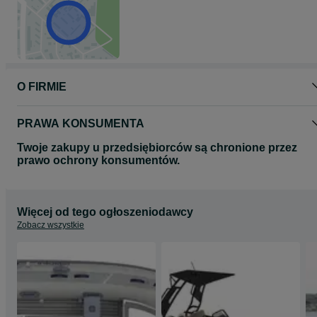
Podana cena to cena łodzi z tubą PVC w wyposażeniu
podstawowym, bez silnika.
Cena startowa wersji Hypalon to 120.000 PLN
W celu uzyskania szczegółowej oferty, dostępności oraz wyceny w
wybranej konfiguracji zapraszamy do kontaktu. Możliwość
finansowania oraz transportu na terenie całej Polski.
O FIRMIE
PRAWA KONSUMENTA
Twoje zakupy u przedsiębiorców są chronione przez
prawo ochrony konsumentów.
Więcej od tego ogłoszeniodawcy
Zobacz wszystkie