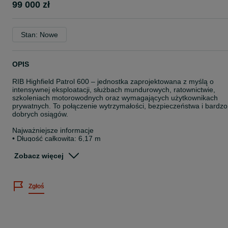
99 000 zł
Stan: Nowe
OPIS
RIB Highfield Patrol 600 – jednostka zaprojektowana z myślą o
intensywnej eksploatacji, służbach mundurowych, ratownictwie,
szkoleniach motorowodnych oraz wymagających użytkownikach
prywatnych. To połączenie wytrzymałości, bezpieczeństwa i bardzo
dobrych osiągów.
Najważniejsze informacje
• Długość całkowita: 6,17 m
• Szerokość: 2,58 m
• Aluminiowy kadłub malowany proszkowo
Zobacz więcej
• Tuba z wytrzymałego materiału ORCA® Hypalon
• Kategoria projektowa C
• Maksymalna moc silnika: do 150 KM
Zgłoś
• Duża dzielność morska i stabilność przy manewrach
Dlaczego Highfield Patrol 600?
Highfield słynie z produkcji najmocniejszych aluminiowych RIB-ów 