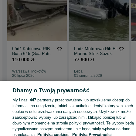
Łódź Kabinowa RIB
Lodz Motorowa Rib Et
Bush 645 (Sea Patrol
Marine Silnik Suzuki
630) – Rok 2013
DF100 vat 23%
110 000 zł
77 900 zł
Warszawa, Mokotów
Łeba
20 lipca 2026
01 sierpnia 2026
Dbamy o Twoją prywatność
Strona główna
Sport i Hobby
Sporty wodne
Łodzie i jachty
Motorowe
My i nasi
447
partnerzy przechowujemy lub uzyskujemy dostęp do
Motorowe - Zachodniopomorskie
Motorowe - Szczecin
Motorowe - Bukowo
informacji na urządzeniu, takich jak unikalne identyfikatory w plikach
cookie w celu przetwarzania danych osobowych. Użytkownik może
zaakceptować wybory lub zarządzać nimi, klikając poniżej lub w
KATEGORIA
dowolnym momencie na stronie polityki prywatności. Te wybory będą
sygnalizowane naszym partnerom i nie będą miały wpływu na dane
ID:
1056651002
Wyświetlenia: 17
przeglądania.
Polityka cookies,
Polityka Prywatności