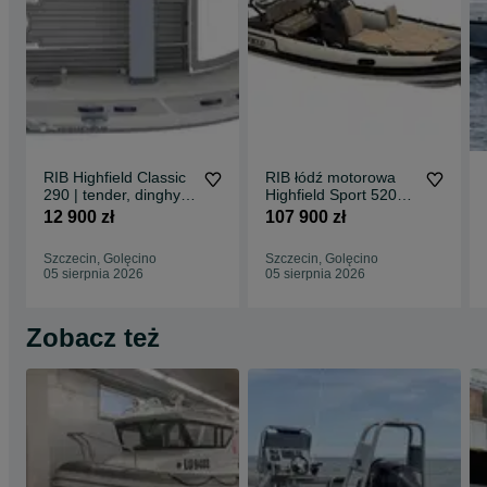
RIB Highfield Classic
RIB łódź motorowa
290 | tender, dinghy,
Highfield Sport 520
mała łódź motorowa
Hypalon - NOWOŚĆ
12 900 zł
107 900 zł
2026!
Szczecin, Golęcino
Szczecin, Golęcino
05 sierpnia 2026
05 sierpnia 2026
Zobacz też