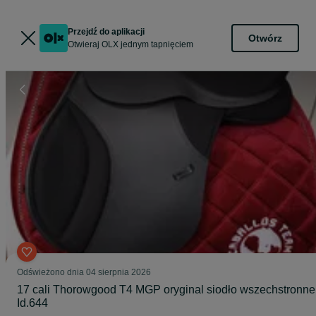
Przejdź do aplikacji
Otwórz
Otwieraj OLX jednym tapnięciem
Odświeżono dnia 04 sierpnia 2026
17 cali Thorowgood T4 MGP oryginal siodło wszechstronne
Id.644