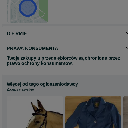
Jeśli ogłoszenie jest widoczne oznacza że jest aktualne.
Cena nie podlega negocjacji.
W przymiarka, wystawiamy faktury,
cena za siodło bez osprzętu,
Wysyłka 30 zl po przedpłacie lub 35 za pobraniem.
O FIRMIE
PRAWA KONSUMENTA
Twoje zakupy u przedsiębiorców są chronione przez
prawo ochrony konsumentów.
Więcej od tego ogłoszeniodawcy
Zobacz wszystkie