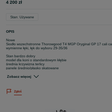
4 200 zł
Stan: Używane
OPIS
Nowe
Siodło wszechstronne Thorowgood T4 MGP Oryginal GP 17 cali cal
wymienne łęki, łęk do wyboru 29-35/36
Stan bardzo dobry
model dla koni o standardowym kłębie
średnia krzywizna terlicy
panele średnio/płasko skatowane
przystuła od sztycy łęku
możliwość zamontowania przystuły od tylnego łęku
Zobacz więcej
panel wełna
szeroki kanał
stan bardzo dobry
Zgłoś
Opis producenta:
Niezwykle wygodne, głębsze siedzisko, które zapewnia dodatkowe
bezpieczeństwo w siodle i umiejscawia Cię centralnie, zapewniając
równowagę i kontrolę.