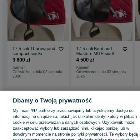
17,5 cali Thorowgood
17,5 cali Kent and
compact siodło
Masters MGP siodło
Id.1009 wymienne
wszechstronne
3 800 zł
4 500 zł
łeki
Id.1019
Kamień
Kamień
Odświeżono dnia 03 sierpnia
Odświeżono dnia 03 sierpnia
2026
2026
Dbamy o Twoją prywatność
Strona główna
Sport i Hobby
Jeździectwo
Akcesoria
Siodła
Siodła -
My i nasi
447
partnerzy przechowujemy lub uzyskujemy dostęp do
Dolnośląskie
Siodła - Kamień
informacji na urządzeniu, takich jak unikalne identyfikatory w plikach
cookie w celu przetwarzania danych osobowych. Użytkownik może
KATEGORIA
zaakceptować wybory lub zarządzać nimi, klikając poniżej lub w
dowolnym momencie na stronie polityki prywatności. Te wybory będą