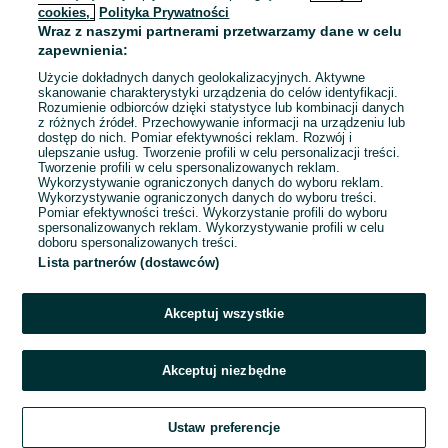
cookies,
Polityka Prywatności
Wraz z naszymi partnerami przetwarzamy dane w celu
To ogłoszenie nie jest już dostępne
zapewnienia:
Użycie dokładnych danych geolokalizacyjnych. Aktywne
skanowanie charakterystyki urządzenia do celów identyfikacji.
Rozumienie odbiorców dzięki statystyce lub kombinacji danych
Przejdź na stronę główną
z różnych źródeł. Przechowywanie informacji na urządzeniu lub
dostęp do nich. Pomiar efektywności reklam. Rozwój i
ulepszanie usług. Tworzenie profili w celu personalizacji treści.
Tworzenie profili w celu spersonalizowanych reklam.
Wykorzystywanie ograniczonych danych do wyboru reklam.
Wykorzystywanie ograniczonych danych do wyboru treści.
Pomiar efektywności treści. Wykorzystanie profili do wyboru
spersonalizowanych reklam. Wykorzystywanie profili w celu
doboru spersonalizowanych treści.
Lista partnerów (dostawców)
Akceptuj wszystkie
Akceptuj niezbędne
Ustaw preferencje