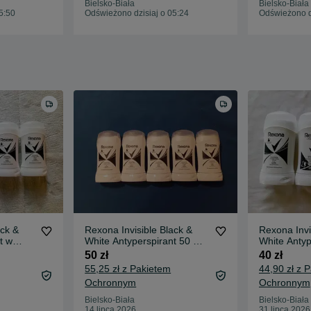
Bielsko-Biała
Bielsko-Biała
5:50
Odświeżono dzisiaj o 05:24
Odświeżono dz
ack &
Rexona Invisible Black &
Rexona Invi
t w
White Antyperspirant 50 ml
White Antyp
5 szt.
sztyfcie 50 
50 zł
40 zł
55,25 zł z Pakietem
44,90 zł z 
Ochronnym
Ochronnym
Bielsko-Biała
Bielsko-Biała
14 lipca 2026
31 lipca 2026