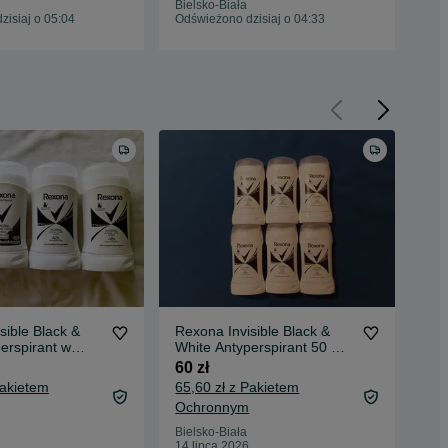
Bielsko-Biała
Bie
isiaj o 05:04
Odświeżono dzisiaj o 04:33
Odś
sible Black &
Rexona Invisible Black &
Rex
erspirant w
White Antyperspirant 50 ml
Whi
ml. 4 szt.
6 szt.
4 s
60 zł
40 
Pakietem
65,60 zł z Pakietem
44,
Ochronnym
Oc
Bielsko-Biała
Bie
14 lipca 2026
14 