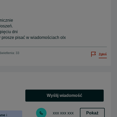
nicznie
łoszeń.
ięciu dni
w prosze pisać w wiadomościach olx
wietlenia: 33
Zgłoś
Wyślij wiadomość
Pokaż
xxx xxx xxx
ane
i