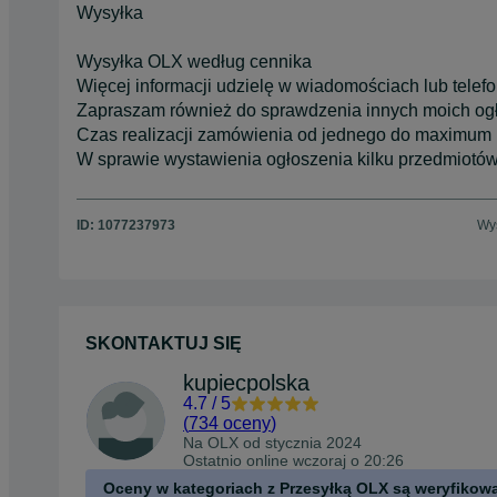
Wysyłka
Wysyłka OLX według cennika
Więcej informacji udzielę w wiadomościach lub telefo
Zapraszam również do sprawdzenia innych moich og
Czas realizacji zamówienia od jednego do maximum p
W sprawie wystawienia ogłoszenia kilku przedmiotó
ID:
1077237973
Wyś
SKONTAKTUJ SIĘ
kupiecpolska
4.7
/
5
(
734 oceny
)
Na OLX od
stycznia 2024
Ostatnio online wczoraj o 20:26
Oceny w kategoriach z Przesyłką OLX są weryfikow