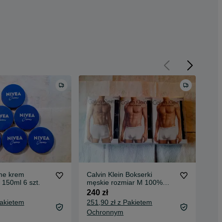
me krem
Calvin Klein Bokserki
Cal
 150ml 6 szt.
męskie rozmiar M 100%
męs
Orginał 3 zestawy 9 par
Org
240 zł
160
Pakietem
251,90 zł z Pakietem
169
Ochronnym
Oc