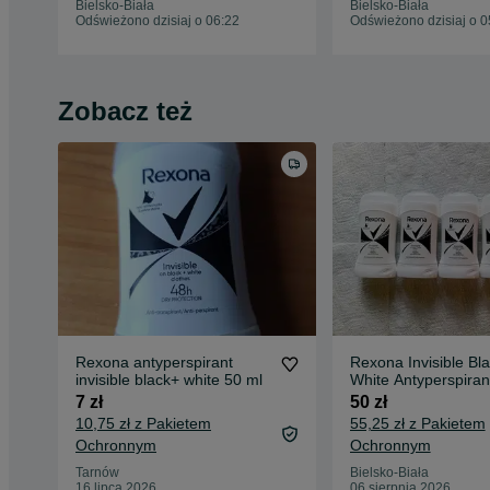
Bielsko-Biała
Bielsko-Biała
Odświeżono dzisiaj o 06:22
Odświeżono dzisiaj o 0
Zobacz też
Rexona antyperspirant
Rexona Invisible Bl
invisible black+ white 50 ml
White Antyperspiran
sztyfcie 50 ml. 5 szt.
7 zł
50 zł
10,75 zł z Pakietem
55,25 zł z Pakietem
Ochronnym
Ochronnym
Tarnów
Bielsko-Biała
16 lipca 2026
06 sierpnia 2026