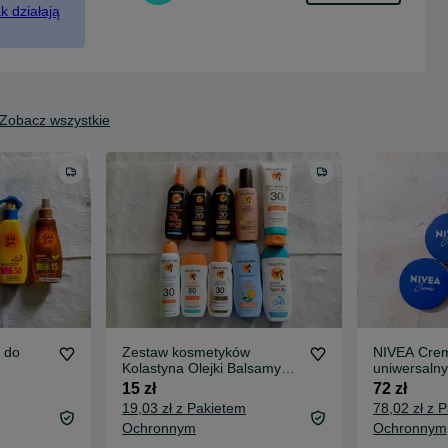
k działają
Zobacz wszystkie
 do
Zestaw kosmetyków
NIVEA Cre
Kolastyna Olejki Balsamy
uniwersalny
Emulsje do opalania
15 zł
72 zł
19,03 zł z Pakietem
78,02 zł z 
Ochronnym
Ochronnym