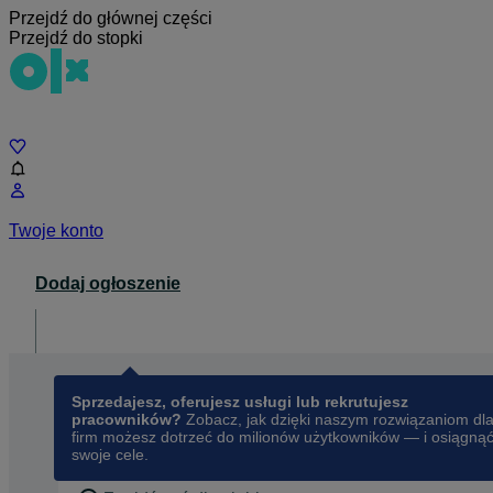
Przejdź do głównej części
Przejdź do stopki
Czat
Twoje konto
Dodaj ogłoszenie
Dla biznesu
opens in a new tab
Sprzedajesz, oferujesz usługi lub rekrutujesz
pracowników?
Zobacz, jak dzięki naszym rozwiązaniom dl
firm możesz dotrzeć do milionów użytkowników — i osiągną
swoje cele.