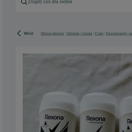
Wróć
Strona główna
Zdrowie i Uroda
Ciało
Dezodoranty i a