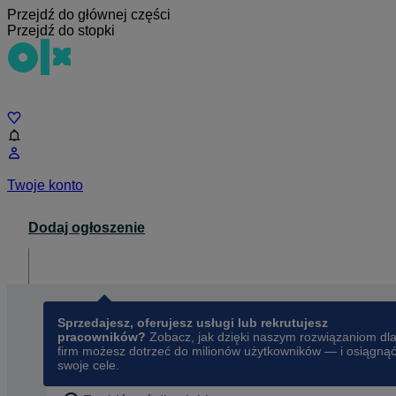
Przejdź do głównej części
Przejdź do stopki
Czat
Twoje konto
Dodaj ogłoszenie
Dla biznesu
opens in a new tab
Sprzedajesz, oferujesz usługi lub rekrutujesz
pracowników?
Zobacz, jak dzięki naszym rozwiązaniom dl
firm możesz dotrzeć do milionów użytkowników — i osiągną
swoje cele.