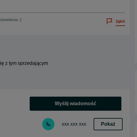
świetlenia: 2
Zgłoś
się z tym sprzedającym
Wyślij wiadomość
Pokaż
xxx xxx xxx