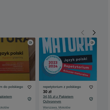
m do polskiego
repetytorium z polskiego
Rep
jęz
30 zł
39 
Pakietem
34,55 zł z Pakietem
43,
Ochronnym
Oc
okotów
Warszawa, Mokotów