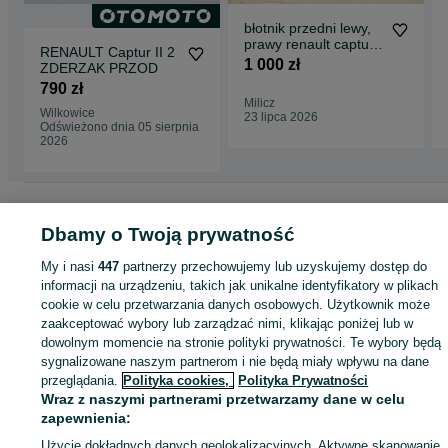
błotnik przedni lewy,
prawy renault captur
RENAULT Captur II 2
kolor bixnk 2017rok
1 000 zł
ZDERZAK PRZOD
790 zł
Milicz
Wilkowice
23 lipca 2026
Odświeżono dnia 05 sierpnia
2026
Strona główna
Motoryzacja
Części samochodowe
Osobowe
Osobowe -
Wielkopolskie
Osobowe - Pleszew
Dbamy o Twoją prywatność
My i nasi
447
partnerzy przechowujemy lub uzyskujemy dostęp do
KATEGORIA
informacji na urządzeniu, takich jak unikalne identyfikatory w plikach
cookie w celu przetwarzania danych osobowych. Użytkownik może
zaakceptować wybory lub zarządzać nimi, klikając poniżej lub w
ID:
792457194
Wyświetlenia: 20
dowolnym momencie na stronie polityki prywatności. Te wybory będą
sygnalizowane naszym partnerom i nie będą miały wpływu na dane
przeglądania.
Polityka cookies,
Polityka Prywatności
Zadzwoń / SMS
Wyślij wiadomość
Wraz z naszymi partnerami przetwarzamy dane w celu
zapewnienia:
Użycie dokładnych danych geolokalizacyjnych. Aktywne skanowanie