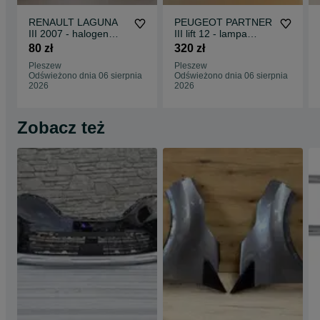
RENAULT LAGUNA
PEUGEOT PARTNER
III 2007 - halogen
III lift 12 - lampa
lewy + prawy NOWE
przednia prawa nowa
80 zł
320 zł
KOMPLET
Pleszew
Pleszew
Odświeżono dnia 06 sierpnia
Odświeżono dnia 06 sierpnia
2026
2026
Zobacz też