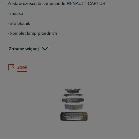
Zestaw cześci do samochodu RENAULT CAPTUR
- maska
- 2 x błotnik
- komplet lamp przednich
- góra i dół zderzaka
Zobacz więcej
- pas przedni
- belka
Zgłoś
MOŻLIWOŚĆ SKOMPLETOWANIA PRZODU