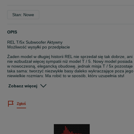
Stan: Nowe
OPIS
REL T/5x Subwoofer Aktywny
Możliwość wysyłki po przedpłacie
Żaden model w długiej historii REL nie sprzedał się tak dobrze, ani
nie wzbudzał więcej sympatii niż model T / 5. Nowy model posiada
w nowoczesną, elegancką obudowę, jednak misja T / 5x pozostaje
taka sama: tworzyć niezwykłe basy daleko wykraczające poza jego
niewielkie rozmiary. Ma robić to w sposób, który uzupełnia styl
każdego wnętrza i eliminuje wszelkie wizualne zakłócenia.
Zobacz więcej
Rel T/5x został zaprojektowany z myślą o elegancji. Jest idealny do
małych i średnich pomieszczeń i dopasuje się do każdego wystroju
Umiejscowienie głośnika w kierunku podłogi jest częścią jego
Zgłoś
tajemnicy. Energia basu uderza w podłogę i równomiernie rozchodz
się po całej przestrzeni, dzięki czemu zachowuje się jak znacznie
większy model. Dla tych, którzy są wybredni co do stylu, ukrytą
zaletą jest brak konieczności stosowania grilla, czyniąc go idealnie
czystym w formie.
Nieco większy rozmiar niż jego poprzednik, w rzeczywistości wydaj