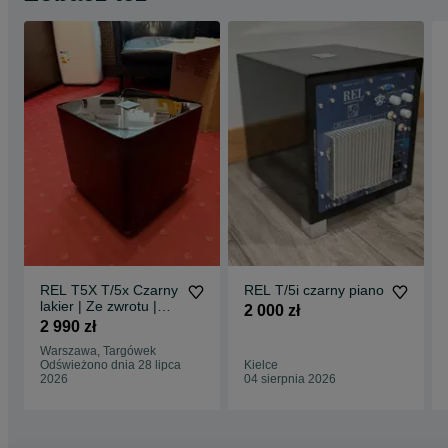
REL T5X T/5x Czarny
REL T/5i czarny piano
lakier | Ze zwrotu |
2 000 zł
Salon Audio Format
2 990 zł
Warszawa
Warszawa, Targówek
Odświeżono dnia 28 lipca
Kielce
2026
04 sierpnia 2026