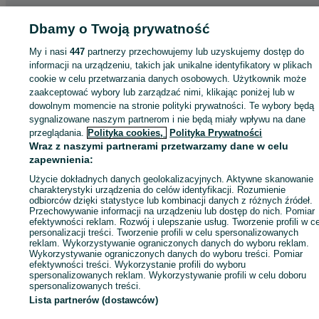
Strona główna
Dbamy o Twoją prywatność
Elektronika
Sprzęt audio
Głośniki i kolumny
Subwoofery
Subwoofery - Mazowieckie
Subwoofery - Warszawa
Subwoofery - Ursus
My i nasi
447
partnerzy przechowujemy lub uzyskujemy dostęp do
informacji na urządzeniu, takich jak unikalne identyfikatory w plikach
KATEGORIA
cookie w celu przetwarzania danych osobowych. Użytkownik może
zaakceptować wybory lub zarządzać nimi, klikając poniżej lub w
dowolnym momencie na stronie polityki prywatności. Te wybory będą
ID:
758283115
Wyświetlenia: 11
sygnalizowane naszym partnerom i nie będą miały wpływu na dane
przeglądania.
Polityka cookies,
Polityka Prywatności
Wraz z naszymi partnerami przetwarzamy dane w celu
Zadzwoń / SMS
Wyślij wiadomość
zapewnienia:
Użycie dokładnych danych geolokalizacyjnych. Aktywne skanowanie
charakterystyki urządzenia do celów identyfikacji. Rozumienie
odbiorców dzięki statystyce lub kombinacji danych z różnych źródeł.
Przechowywanie informacji na urządzeniu lub dostęp do nich. Pomiar
efektywności reklam. Rozwój i ulepszanie usług. Tworzenie profili w c
personalizacji treści. Tworzenie profili w celu spersonalizowanych
reklam. Wykorzystywanie ograniczonych danych do wyboru reklam.
Wykorzystywanie ograniczonych danych do wyboru treści. Pomiar
efektywności treści. Wykorzystanie profili do wyboru
spersonalizowanych reklam. Wykorzystywanie profili w celu doboru
spersonalizowanych treści.
Lista partnerów (dostawców)