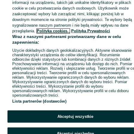
informacji na urządzeniu, takich jak unikalne identyfikatory w plikach
cookie w celu przetwarzania danych osobowych. Użytkownik może
KATEGORIA
zaakceptować wybory lub zarządzać nimi, klikając poniżej lub w
dowolnym momencie na stronie polityki prywatności. Te wybory będą
sygnalizowane naszym partnerom i nie będą miały wpływu na dane
ID:
1078528615
Wyświetlenia: 
przeglądania.
Polityka cookies,
Polityka Prywatności
Wraz z naszymi partnerami przetwarzamy dane w celu
Kup
zapewnienia:
Użycie dokładnych danych geolokalizacyjnych. Aktywne skanowanie
charakterystyki urządzenia do celów identyfikacji. Rozumienie
odbiorców dzięki statystyce lub kombinacji danych z różnych źródeł.
Przechowywanie informacji na urządzeniu lub dostęp do nich. Pomiar
efektywności reklam. Rozwój i ulepszanie usług. Tworzenie profili w c
personalizacji treści. Tworzenie profili w celu spersonalizowanych
reklam. Wykorzystywanie ograniczonych danych do wyboru reklam.
Wykorzystywanie ograniczonych danych do wyboru treści. Pomiar
efektywności treści. Wykorzystanie profili do wyboru
spersonalizowanych reklam. Wykorzystywanie profili w celu doboru
spersonalizowanych treści.
Lista partnerów (dostawców)
Akceptuj wszystkie
Akceptuj niezbędne