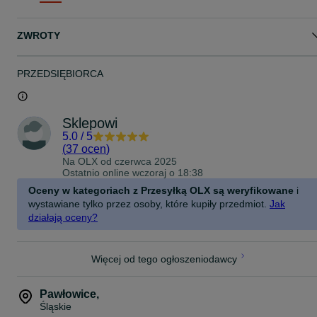
ZWROTY
Dane techniczne:
- Rozmiar: L
- Płeć: unisex
PRZEDSIĘBIORCA
- Kolor: żółty / czarny
- Typ: pięciopalczaste
- Rodzaj: rękawice narciarskie / zimowe / ogrzewane
- Materiał dominujący: poliester
Sklepowi
- Zasilanie: akumulatorowe
5.0
/
5
- Liczba akumulatorów: 2
(
37 ocen
)
- Pojemność akumulatora: 2200 mAh
Na OLX od
czerwca 2025
- Przeznaczenie: narty, snowboard, outdoor, trekking, praca zimą
Ostatnio online wczoraj o 18:38
-
Oceny w kategoriach z Przesyłką OLX są weryfikowane
i
wystawiane tylko przez osoby, które kupiły przedmiot.
Jak
Możliwa wysyłka - kurierem InPost, Paczkomat , Orlen paczka ,
działają oceny?
DPD, lub Poczta Polska. Na życzenie wystawiam fakturę VAT,
szybka wysyłka.
Jest również możliwość odbioru osobistego w naszym sklepie (
Więcej od tego ogłoszeniodawcy
Pawłowice ul. Mickiewicza 10a )
Pawłowice
,
Śląskie