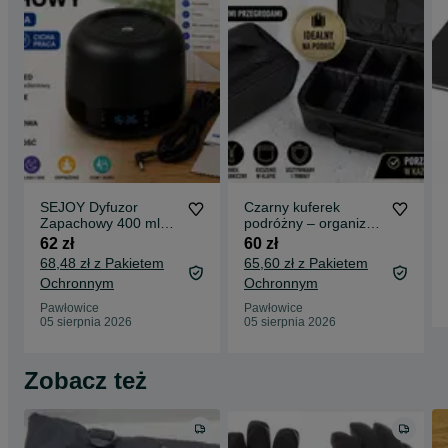
SEJOY Dyfuzor
Czarny kuferek
Zapachowy 400 ml
podróżny – organizer
LED Timer
na kosmetyki i
62 zł
60 zł
Aromaterapia Czarny
akcesoria
68,48 zł z Pakietem
65,60 zł z Pakietem
Ochronnym
Ochronnym
Pawłowice
Pawłowice
05 sierpnia 2026
05 sierpnia 2026
Zobacz też