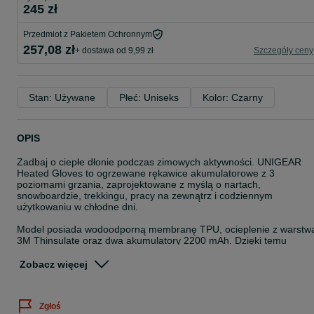
245 zł
Przedmiot z Pakietem Ochronnym
257,08 zł
+ dostawa od 9,99 zł
Szczegóły ceny
Stan: Używane
Płeć: Uniseks
Kolor: Czarny
OPIS
Zadbaj o ciepłe dłonie podczas zimowych aktywności. UNIGEAR
Heated Gloves to ogrzewane rękawice akumulatorowe z 3
poziomami grzania, zaprojektowane z myślą o nartach,
snowboardzie, trekkingu, pracy na zewnątrz i codziennym
użytkowaniu w chłodne dni.
Model posiada wodoodporną membranę TPU, ocieplenie z warstw
3M Thinsulate oraz dwa akumulatory 2200 mAh. Dzięki temu
rękawice pomagają utrzymać komfort cieplny nawet podczas
dłuższego przebywania na mrozie.
Zobacz więcej
Produkt pochodzi z nadwyżek magazynowych. Opakowanie może
posiadać ślady transportu, magazynowania lub otwarcia. Produkt
Zgłoś
sprzedawany zgodnie ze zdjęciami rzeczywistego zestawu.