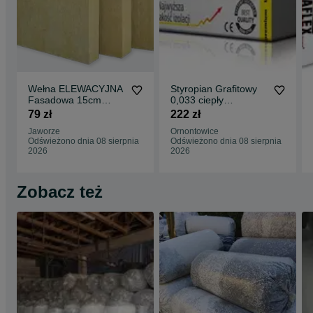
Wełna ELEWACYJNA
Styropian Grafitowy
Fasadowa 15cm
0,033 ciepły
ISOVER 0,035 bardzo
Docieplenia pasywny
79 zł
222 zł
ciepła Isover
dom lambda grafit
Jaworze
Ornontowice
Odświeżono dnia 08 sierpnia
Odświeżono dnia 08 sierpnia
2026
2026
Zobacz też