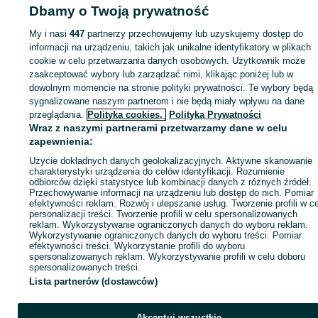
Dbamy o Twoją prywatność
My i nasi
447
partnerzy przechowujemy lub uzyskujemy dostęp do
Strona główna
Rolnictwo
Części do maszyn rolniczych
Części do maszyn
informacji na urządzeniu, takich jak unikalne identyfikatory w plikach
rolniczych - Śląskie
Części do maszyn rolniczych - Wojkowice
cookie w celu przetwarzania danych osobowych. Użytkownik może
zaakceptować wybory lub zarządzać nimi, klikając poniżej lub w
dowolnym momencie na stronie polityki prywatności. Te wybory będą
KATEGORIA
sygnalizowane naszym partnerom i nie będą miały wpływu na dane
przeglądania.
Polityka cookies,
Polityka Prywatności
Wraz z naszymi partnerami przetwarzamy dane w celu
ID:
1072451091
Wyświetlenia: 
zapewnienia:
Użycie dokładnych danych geolokalizacyjnych. Aktywne skanowanie
Zadzwoń / SMS
Wyślij wiadomość
charakterystyki urządzenia do celów identyfikacji. Rozumienie
odbiorców dzięki statystyce lub kombinacji danych z różnych źródeł.
Przechowywanie informacji na urządzeniu lub dostęp do nich. Pomiar
efektywności reklam. Rozwój i ulepszanie usług. Tworzenie profili w c
personalizacji treści. Tworzenie profili w celu spersonalizowanych
reklam. Wykorzystywanie ograniczonych danych do wyboru reklam.
Wykorzystywanie ograniczonych danych do wyboru treści. Pomiar
efektywności treści. Wykorzystanie profili do wyboru
spersonalizowanych reklam. Wykorzystywanie profili w celu doboru
spersonalizowanych treści.
Lista partnerów (dostawców)
Akceptuj wszystkie