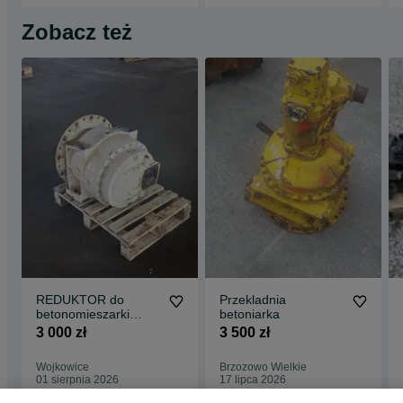
Zobacz też
REDUKTOR do
Przekladnia
betonomieszarki
betoniarka
liebherr firmy sauer
3 000 zł
3 500 zł
Wojkowice
Brzozowo Wielkie
01 sierpnia 2026
17 lipca 2026