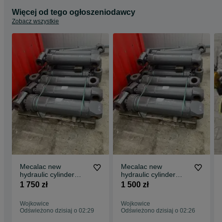
Więcej od tego ogłoszeniodawcy
Zobacz wszystkie
Mecalac new
Mecalac new
hydraulic cylinder
hydraulic cylinder
cylinder diameter
cylinder diameter 200
1 750 zł
1 500 zł
215mm
mm
Wojkowice
Wojkowice
Odświeżono dzisiaj o 02:29
Odświeżono dzisiaj o 02:26