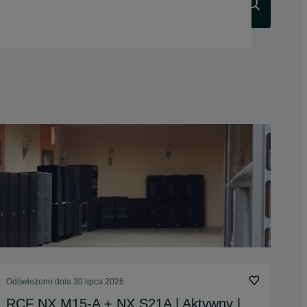
Szukaj
Odświeżono dnia 30 lipca 2026
RCF NX M15-A + NX S21A | Aktywny |