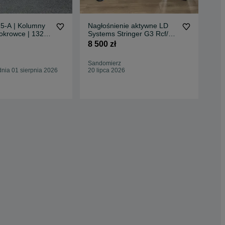
-A | Kolumny
Nagłośnienie aktywne LD
Akt
okrowce | 132
Systems Stringer G3 Rcf/Hk
nag
audio/JBL/
Ele
8 500 zł
6 7
Sandomierz
War
nia 01 sierpnia 2026
20 lipca 2026
28 