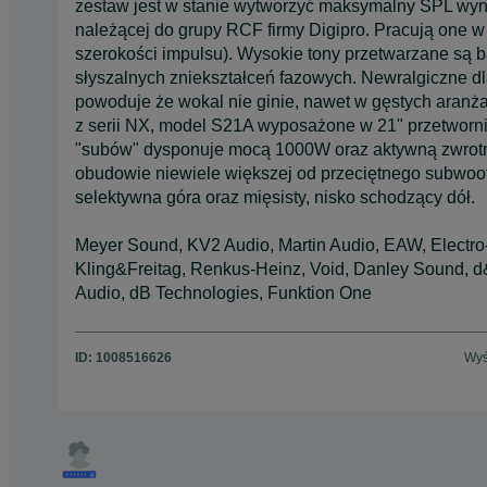
zestaw jest w stanie wytworzyć maksymalny SPL wy
należącej do grupy RCF firmy Digipro. Pracują one 
szerokości impulsu). Wysokie tony przetwarzane są b
słyszalnych zniekształceń fazowych. Newralgiczne d
powoduje że wokal nie ginie, nawet w gęstych aranż
z serii NX, model S21A wyposażone w 21" przetwor
"subów" dysponuje mocą 1000W oraz aktywną zwrotn
obudowie niewiele większej od przeciętnego subwoof
selektywna góra oraz mięsisty, nisko schodzący dół.
Meyer Sound, KV2 Audio, Martin Audio, EAW, Electr
Kling&Freitag, Renkus-Heinz, Void, Danley Sound, 
Audio, dB Technologies, Funktion One
ID:
1008516626
Wyś