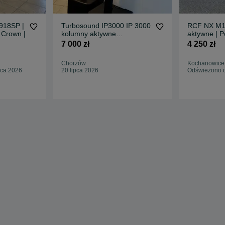
918SP |
Turbosound IP3000 IP 3000
RCF NX M15
 Crown |
kolumny aktywne
aktywne | P
nagłośnienie aktywny
dB |
7 000 zł
4 250 zł
Chorzów
Kochanowice
pca 2026
20 lipca 2026
Odświeżono d