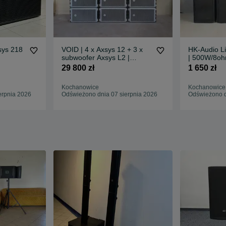
sys 218
VOID | 4 x Axsys 12 + 3 x
HK-Audio L
subwoofer Axsys L2 |
| 500W/8ohm
Zestaw nagłośnienia |
29 800 zł
1 650 zł
Kochanowice
Kochanowice
erpnia 2026
Odświeżono dnia 07 sierpnia 2026
Odświeżono d