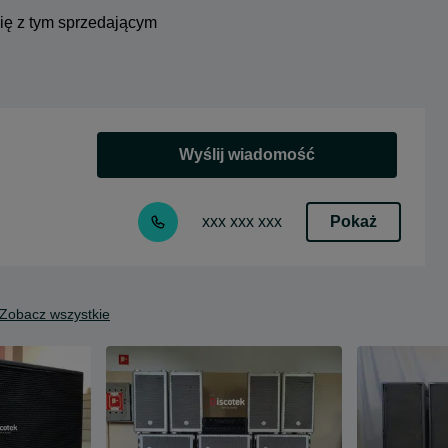
się z tym sprzedającym
Wyślij wiadomość
Pokaż
xxx xxx xxx
Zobacz wszystkie