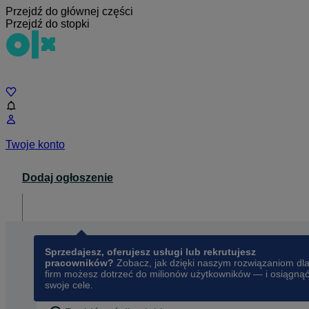
Przejdź do głównej części
Przejdź do stopki
Czat
Twoje konto
Dodaj ogłoszenie
Dla biznesu
opens in a new tab
Sprzedajesz, oferujesz usługi lub rekrutujesz
pracowników?
Zobacz, jak dzięki naszym rozwiązaniom dl
firm możesz dotrzeć do milionów użytkowników — i osiągną
swoje cele.