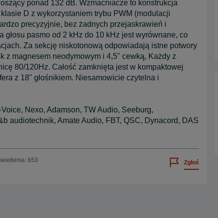
noszący ponad 132 dB. Wzmacniacze to konstrukcja
w klasie D z wykorzystaniem trybu PWM (modulacji
ardzo precyzyjnie, bez żadnych przejaskrawień i
la głosu pasmo od 2 kHz do 10 kHz jest wyrównane, co
acjach. Za sekcję niskotonową odpowiadają istne potwory
nik z magnesem neodymowym i 4,5" cewką, Każdy z
icę 80/120Hz. Całość zamknięta jest w kompaktowej
era z 18" głośnikiem. Niesamowicie czytelna i
o-Voice, Nexo, Adamson, TW Audio, Seeburg,
d&b audiotechnik, Amate Audio, FBT, QSC, Dynacord, DAS
wietlenia: 653
Zgłoś