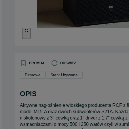
PROMUJ
ODŚWIEŻ
Firmowe
Stan: Używane
OPIS
Aktywne nagłośnienie włoskiego producenta RCF z fl
model M15-A oraz dwóch subwooferów S21A. Każda z 
niskotonowy z 3" cewką oraz 1" driver z 1,7" cewką
wzmacniaczami o mocy 500 i 250 watów czyli w sumi