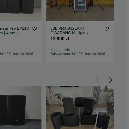
inear Pro LP210
JBL VRX 932LAP |
Ela
 | 4 szt. |
GWARANCJA | Igiełki |
Gło
Aktywne | Case | Nowe: 34
tys 
13 900 zł
1 9
tys |
Kochanowice
Koc
nia 07 sierpnia 2026
Odświeżono dnia 07 sierpnia 2026
Odś