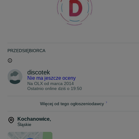
Zapraszamy na pozostałe aukcje, na których znajduje się inny
sprzęt nagłośnieniowy i oświetleniowy.
PRZEDSIĘBIORCA
discotek
Nie ma jeszcze oceny
Na OLX od
marca 2014
Ostatnio online dziś o 19:50
Więcej od tego ogłoszeniodawcy
Kochanowice
,
Śląskie