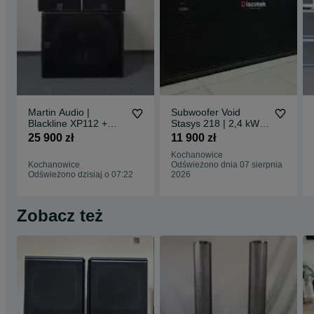
Martin Audio |
Subwoofer Void
Blackline XP112 +
Stasys 218 | 2,4 kW |
XP118 | Aktywny |
2x18" |
25 900 zł
11 900 zł
Kochanowice
Kochanowice
Odświeżono dnia 07 sierpnia
Odświeżono dzisiaj o 07:22
2026
Zobacz też