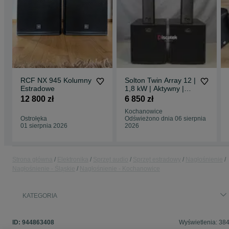
RCF NX 945 Kolumny
Solton Twin Array 12 |
Estradowe
1,8 kW | Aktywny |
Pokrowce |
12 800 zł
6 850 zł
Kochanowice
Ostrołęka
Odświeżono dnia 06 sierpnia
01 sierpnia 2026
2026
Strona główna
Elektronika
Sprzęt audio
Sprzęt estradowy
Nagłośnienie
Nagłośnienie - Śląskie
Nagłośnienie - Kochanowice
KATEGORIA
ID:
944863408
Wyświetlenia: 38