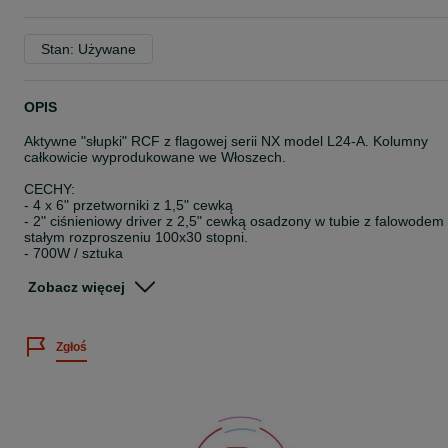
Stan: Używane
OPIS
Aktywne "słupki" RCF z flagowej serii NX model L24-A. Kolumny
całkowicie wyprodukowane we Włoszech.
CECHY:
- 4 x 6" przetworniki z 1,5" cewką
- 2" ciśnieniowy driver z 2,5" cewką osadzony w tubie z falowodem
stałym rozproszeniu 100x30 stopni.
- 700W / sztuka
- końcówka mocy Digipro.
Zobacz więcej
STAN TECHNICZNY:
- idealny
Zgłoś
WYPOSAŻENIE DODATKOWE:
- 2 x skrzynia transportowa z kołami i blokadami
CENA:
- 5950 zł z casem / sztuka
- nowe NX: 10 tys 800 zł / sztuka
- case nowy: 1100 zł / sztuka