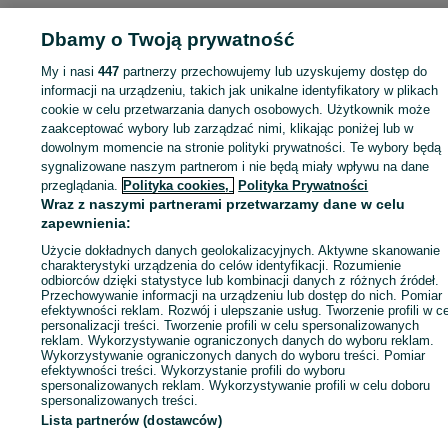
Dbamy o Twoją prywatność
My i nasi
447
partnerzy przechowujemy lub uzyskujemy dostęp do
Zaloguj się lub załóż konto na OLX, aby skontaktować się z t
informacji na urządzeniu, takich jak unikalne identyfikatory w plikach
sprzedającym
cookie w celu przetwarzania danych osobowych. Użytkownik może
zaakceptować wybory lub zarządzać nimi, klikając poniżej lub w
dowolnym momencie na stronie polityki prywatności. Te wybory będą
Zaloguj się / Załóż konto
sygnalizowane naszym partnerom i nie będą miały wpływu na dane
przeglądania.
Polityka cookies,
Polityka Prywatności
Wraz z naszymi partnerami przetwarzamy dane w celu
Zadzwoń / SMS
Wyślij wiadomość
zapewnienia:
Użycie dokładnych danych geolokalizacyjnych. Aktywne skanowanie
charakterystyki urządzenia do celów identyfikacji. Rozumienie
odbiorców dzięki statystyce lub kombinacji danych z różnych źródeł.
Przechowywanie informacji na urządzeniu lub dostęp do nich. Pomiar
efektywności reklam. Rozwój i ulepszanie usług. Tworzenie profili w c
personalizacji treści. Tworzenie profili w celu spersonalizowanych
reklam. Wykorzystywanie ograniczonych danych do wyboru reklam.
Wykorzystywanie ograniczonych danych do wyboru treści. Pomiar
efektywności treści. Wykorzystanie profili do wyboru
spersonalizowanych reklam. Wykorzystywanie profili w celu doboru
spersonalizowanych treści.
Lista partnerów (dostawców)