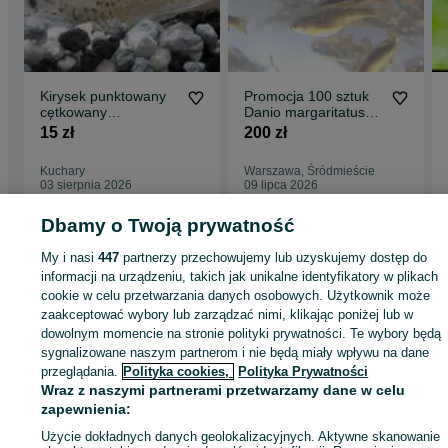
Kirysek punktowany
Promocja 100 sztuk
cętkowany
Danio margaritatus
(Corydoras
rasbora galaxy
15 zł
200 zł
punctatus) WYSYŁKA
AKWAWIN
Kuchary
Warszawa, Śródmieście
03 sierpnia 2026
09 lipca 2026
Dbamy o Twoją prywatność
Strona główna
Zwierzęta
Akwarystyka
Zwierzęta akwariowe
Zwierzęta
My i nasi
447
partnerzy przechowujemy lub uzyskujemy dostęp do
akwariowe - Śląskie
Zwierzęta akwariowe - Kuchary
informacji na urządzeniu, takich jak unikalne identyfikatory w plikach
cookie w celu przetwarzania danych osobowych. Użytkownik może
zaakceptować wybory lub zarządzać nimi, klikając poniżej lub w
KATEGORIA
dowolnym momencie na stronie polityki prywatności. Te wybory będą
sygnalizowane naszym partnerom i nie będą miały wpływu na dane
przeglądania.
Polityka cookies,
Polityka Prywatności
ID:
844351048
Wyświetlenia: 2
Wraz z naszymi partnerami przetwarzamy dane w celu
zapewnienia:
Zadzwoń / SMS
Wyślij wiadomość
Użycie dokładnych danych geolokalizacyjnych. Aktywne skanowanie