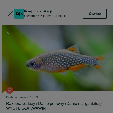
Przejdź do aplikacji
Otwórz
Otwieraj OLX jednym tapnięciem
Dodane
dzisiaj o 17:53
Razbora Galaxy / Danio perłowy (Danio margaritatus)
WYSYŁKA AKWAWIN