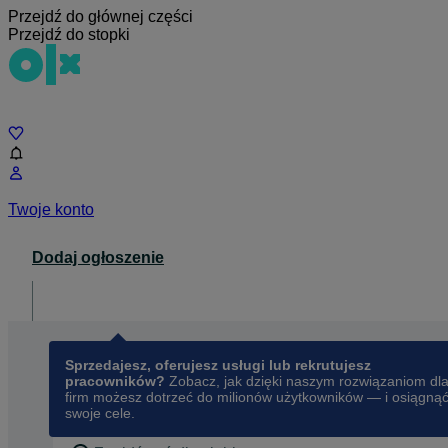
Przejdź do głównej części
Przejdź do stopki
Czat
Twoje konto
Dodaj ogłoszenie
Dla biznesu
opens in a new tab
Sprzedajesz, oferujesz usługi lub rekrutujesz
pracowników?
Zobacz, jak dzięki naszym rozwiązaniom dl
firm możesz dotrzeć do milionów użytkowników — i osiągną
swoje cele.