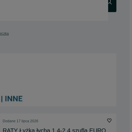
Szukaj
niczka
Dodane
17 lipca 2026
RATY Łyżka łycha 1,4-2,4 szufla EURO