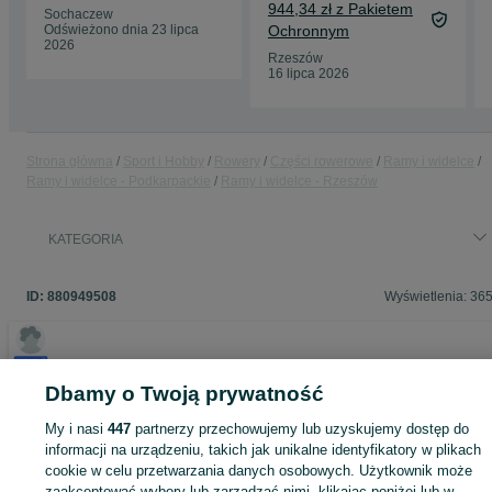
944,34 zł z Pakietem
Sochaczew
Odświeżono dnia 23 lipca
Ochronnym
2026
Rzeszów
16 lipca 2026
Strona główna
Sport i Hobby
Rowery
Części rowerowe
Ramy i widelce
Ramy i widelce - Podkarpackie
Ramy i widelce - Rzeszów
KATEGORIA
ID:
880949508
Wyświetlenia: 36
Dbamy o Twoją prywatność
Zaloguj się lub załóż konto na OLX, aby skontaktować się z t
sprzedającym
My i nasi
447
partnerzy przechowujemy lub uzyskujemy dostęp do
informacji na urządzeniu, takich jak unikalne identyfikatory w plikach
cookie w celu przetwarzania danych osobowych. Użytkownik może
Zaloguj się / Załóż konto
zaakceptować wybory lub zarządzać nimi, klikając poniżej lub w