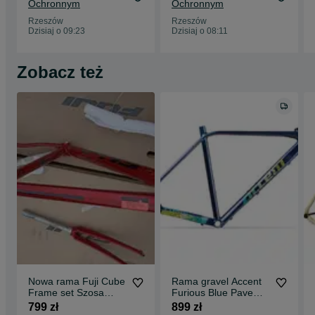
Ochronnym
Ochronnym
Rzeszów
Rzeszów
Dzisiaj o 09:23
Dzisiaj o 08:11
Zobacz też
Nowa rama Fuji Cube
Rama gravel Accent
Frame set Szosa
Furious Blue Pave
Gravel + widelec
XS/S/M/L/XL
799 zł
899 zł
Karbon + stery