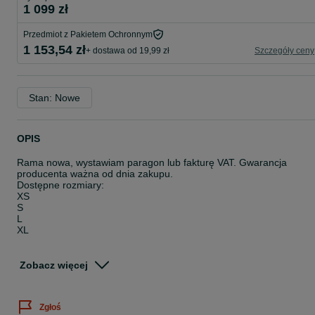
1 099 zł
Przedmiot z Pakietem Ochronnym
1 153,54 zł
+ dostawa od 19,99 zł
Szczegóły ceny
Stan: Nowe
OPIS
Rama nowa, wystawiam paragon lub fakturę VAT. Gwarancja
producenta ważna od dnia zakupu.
Dostępne rozmiary:
XS
S
L
XL
Nasza „wściekła” gravelowa rama to sprawdzona aluminiowa
konstrukcja, która doskonale poradzi sobie w bardzo
Zobacz więcej
zróżnicowanym terenie! Stworzona do eksplorowania nieznanych
ścieżek i niekończących się szutrów . W tym roku Furious zyskał
dwa nowe, odświeżone malowania z motywem pave, oraz
Zgłoś
możliwość ukrycia pancerzy przerzutki wewnątrz ramy. Tylny trójką