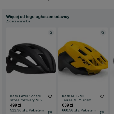
Więcej od tego ogłoszeniodawcy
Zobacz wszystkie
Kask Lazer Sphere
Kask MTB MET
szosa rozmiary M 55-
Terrae MIPS rozm M
59cm L 58-61cm
L Enduro Trail
499 zł
639 zł
522,96 zł z Pakietem
668,56 zł z Pakietem