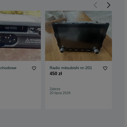
ochodowe
Radio mitsubishi nr-201
Mit
bla
450 zł
79 
86,
Zabrze
Oc
20 lipca 2026
Wro
10 