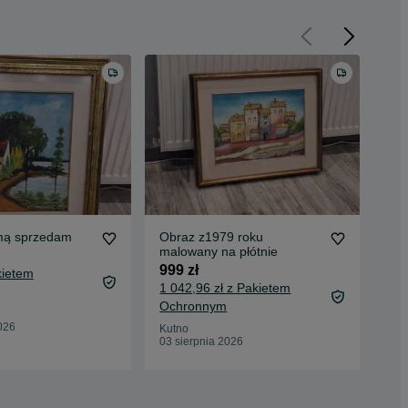
mą sprzedam
Obraz z1979 roku
Obr
malowany na płótnie
sp
999 zł
1 5
kietem
1 042,96 zł z Pakietem
1 5
Ochronnym
Oc
026
Kutno
Kut
03 sierpnia 2026
03 