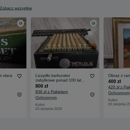
Zobacz wszystkie
t stara
Liczydło karkurator
Obraz z ra
zabytkowe ponad 100 lat
400 zł
temu wyprodukowane
800 zł
420 zł z Pa
836 zł z Pakietem
Ochronnym
Ochronnym
Kutno
03 sierpnia 2
Kutno
03 sierpnia 2026