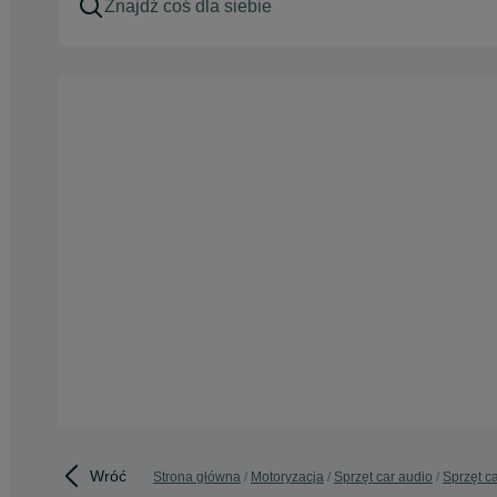
Wróć
Strona główna
Motoryzacja
Sprzęt car audio
Sprzęt c