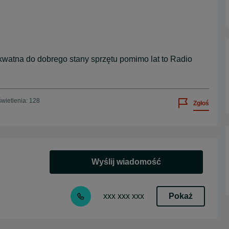
watna do dobrego stany sprzętu pomimo lat to Radio
wietlenia: 128
Zgłoś
Wyślij wiadomość
Pokaż
xxx xxx xxx