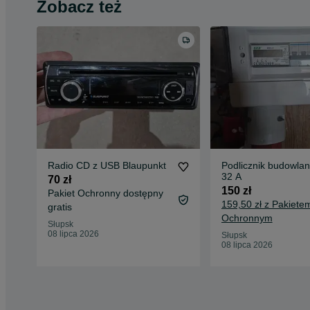
Zobacz też
Radio CD z USB Blaupunkt
Podlicznik budowlan
32 A
70 zł
150 zł
Pakiet Ochronny dostępny
159,50 zł z Pakiete
gratis
Ochronnym
Słupsk
08 lipca 2026
Słupsk
08 lipca 2026