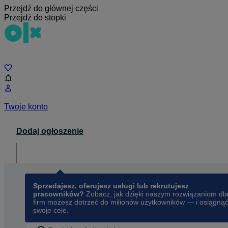
Przejdź do głównej części
Przejdź do stopki
Czat
Twoje konto
Dodaj ogłoszenie
Dla biznesu
opens in a new tab
Sprzedajesz, oferujesz usługi lub rekrutujesz
pracowników?
Zobacz, jak dzięki naszym rozwiązaniom dl
firm możesz dotrzeć do milionów użytkowników — i osiągną
swoje cele.