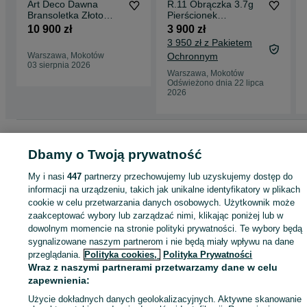
Art Deco Dawna
R.11 Obrączka 3.7g
Bransoletka Złoto
Pierścionek
Platyna 10 g
Szmaragdy Brylant
10 900 zł
3 900 zł
Szmaragd Kolumbijski
0.25ct Złoto 750
3 950 zł z Pakietem
Brylanty 0.36 ct
WYCENA 7000zł
Warszawa, Mokotów
Ochronnym
certyfikat
03 sierpnia 2026
Warszawa, Mokotów
Odświeżono dnia 22 lipca
2026
Strona główna
Antyki i Kolekcje
Antyki
Stara biżuteria
Pierścionki
Pierścionki - Mazowieckie
Pierścionki - Warszawa
Pierścionki - Mokotów
Dbamy o Twoją prywatność
My i nasi
447
partnerzy przechowujemy lub uzyskujemy dostęp do
KATEGORIA
informacji na urządzeniu, takich jak unikalne identyfikatory w plikach
cookie w celu przetwarzania danych osobowych. Użytkownik może
zaakceptować wybory lub zarządzać nimi, klikając poniżej lub w
ID:
1045864874
Wyświetlenia: 5
dowolnym momencie na stronie polityki prywatności. Te wybory będą
sygnalizowane naszym partnerom i nie będą miały wpływu na dane
przeglądania.
Polityka cookies,
Polityka Prywatności
Kup
Wraz z naszymi partnerami przetwarzamy dane w celu
zapewnienia:
Użycie dokładnych danych geolokalizacyjnych. Aktywne skanowanie