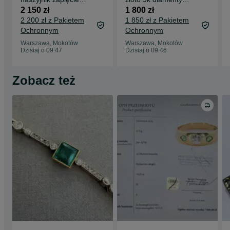
złoto 14k
0,25 ct kwiat wzór
2 150 zł
1 800 zł
stopniowane 59cm
diament 2,2g retro
2 200 zł z Pakietem
1 850 zł z Pakietem
Wycena
wycena certfikat R11
Ochronnym
Ochronnym
Warszawa, Mokotów
Warszawa, Mokotów
Dzisiaj o 09:47
Dzisiaj o 09:46
Zobacz też