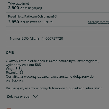
Tylko przedmiot
3 800 zł
do negocjacji
Przedmiot z Pakietem Ochronnym
3 850 zł
+ dostawa od 10,99 zł
Szczegóły ceny
Numer BDO (dla firm): 000717720
OPIS
Okazaly retro pierścionek z 44ma naturalnymi szmaragdami,
wykonany ze złota 585.
Waga 5.5g
Rozmiar 16
Certyfikat z wyceną rzeczoznawcy zostanie dołączony do
pierścionka.
Biżuterię wysyłamy w nowych firmowych pudełkach jubilerskich
RetroArte lub aksamitnych woreczkach do przechowywania
naszyjników i bransoletek z pereł i korala.
Zobacz więcej
Możliwość osobistego odbioru w Warszawie oraz w Krakowie raz w
miesiącu.