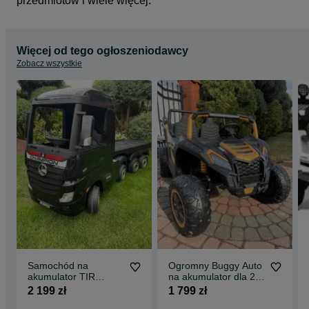
przedmiotów i wiele więcej.
Więcej od tego ogłoszeniodawcy
Zobacz wszystkie
Samochód na
Ogromny Buggy Auto
akumulator TIR
na akumulator dla 2
Mercedes z Naczepą
dzieci 4X200W 24V
2 199 zł
1 799 zł
4x4 12V Auto
14Ah Złoty