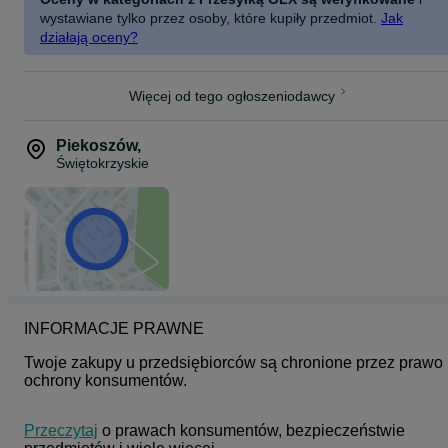
wystawiane tylko przez osoby, które kupiły przedmiot.
Jak
Wyposażenie Dodatkowe:
działają oceny?
Instrukcja + Zestaw Montażowy Ładowarka Kabel Mini Jack
Więcej od tego ogłoszeniodawcy
Piekoszów
,
Świętokrzyskie
INFORMACJE PRAWNE
Twoje zakupy u przedsiębiorców są chronione przez prawo 
ochrony konsumentów.
Przeczytaj
 o prawach konsumentów, bezpieczeństwie 