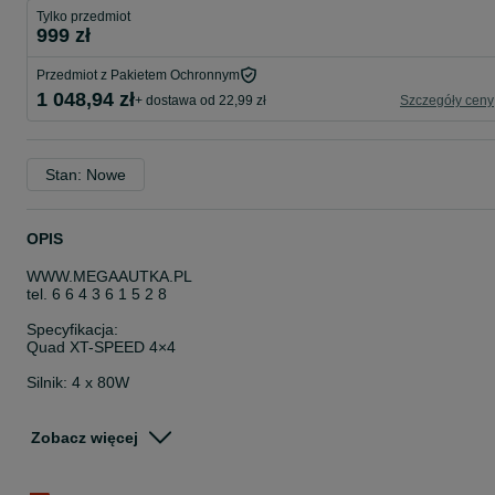
Tylko przedmiot
999 zł
Przedmiot z Pakietem Ochronnym
1 048,94 zł
+ dostawa od 22,99 zł
Szczegóły ceny
Stan: Nowe
OPIS
WWW.MEGAAUTKA.PL
tel. 6 6 4 3 6 1 5 2 8
Specyfikacja:
Quad XT-SPEED 4×4
Silnik: 4 x 80W
Akumulator: 24V/7Ah
Zobacz więcej
Koła: EVA,
Średnica 33 cm,
Szerokość 11 cm,