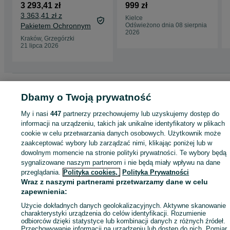
24V 4x4
3 293,41 zł
999 zł
3 363,41 zł z
Kielce
Pakietem Ochronnym
Odświeżono dnia 08 sierpnia
2026
Kraków, Grzegórzki
21 lipca 2026
Strona główna
Dla Dzieci
Zabawki
Pojazdy elektryczne
Pojazdy
Dbamy o Twoją prywatność
elektryczne - Świętokrzyskie
Pojazdy elektryczne - Piekoszów
My i nasi
447
partnerzy przechowujemy lub uzyskujemy dostęp do
informacji na urządzeniu, takich jak unikalne identyfikatory w plikach
KATEGORIA
cookie w celu przetwarzania danych osobowych. Użytkownik może
zaakceptować wybory lub zarządzać nimi, klikając poniżej lub w
ID:
1007055525
Wyświetlenia: 1
dowolnym momencie na stronie polityki prywatności. Te wybory będą
sygnalizowane naszym partnerom i nie będą miały wpływu na dane
przeglądania.
Polityka cookies,
Polityka Prywatności
Kup
Wraz z naszymi partnerami przetwarzamy dane w celu
zapewnienia:
Użycie dokładnych danych geolokalizacyjnych. Aktywne skanowanie
charakterystyki urządzenia do celów identyfikacji. Rozumienie
odbiorców dzięki statystyce lub kombinacji danych z różnych źródeł.
Przechowywanie informacji na urządzeniu lub dostęp do nich. Pomiar