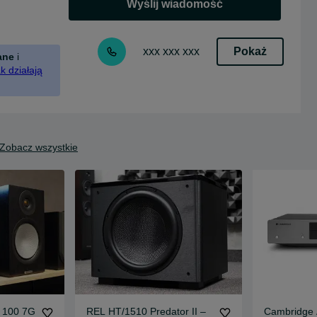
Wyślij wiadomość
Pokaż
xxx xxx xxx
ane
i
k działają
Zobacz wszystkie
r 100 7G
REL HT/1510 Predator II –
Cambridge