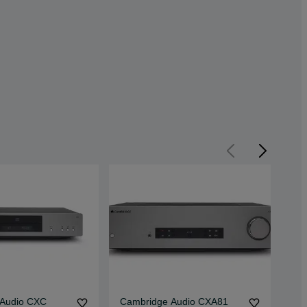
 Audio CXC
Cambridge Audio CXA81
OUT