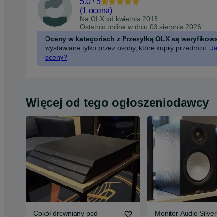
5.0
/
5
(
1 ocena
)
Na OLX od
kwietnia 2013
Ostatnio online w dniu 03 sierpnia 2026
Oceny w kategoriach z Przesyłką OLX są weryfikow
wystawiane tylko przez osoby, które kupiły przedmiot.
Ja
oceny?
Więcej od tego ogłoszeniodawcy
Cokół drewniany pod
Monitor Audio Silve