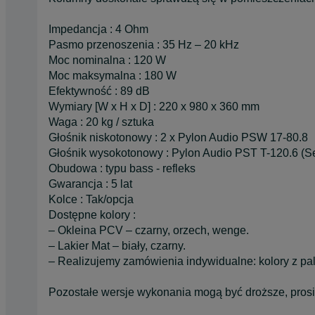
Impedancja : 4 Ohm
Pasmo przenoszenia : 35 Hz – 20 kHz
Moc nominalna : 120 W
Moc maksymalna : 180 W
Efektywność : 89 dB
Wymiary [W x H x D] : 220 x 980 x 360 mm
Waga : 20 kg / sztuka
Głośnik niskotonowy : 2 x Pylon Audio PSW 17-80.8
Głośnik wysokotonowy : Pylon Audio PST T-120.6 (
Obudowa : typu bass - refleks
Gwarancja : 5 lat
Kolce : Tak/opcja
Dostępne kolory :
– Okleina PCV – czarny, orzech, wenge.
– Lakier Mat – biały, czarny.
– Realizujemy zamówienia indywidualne: kolory z pa
Pozostałe wersje wykonania mogą być droższe, prosi