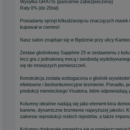
Wysyłka GRATIS (pancernie zabezpieczona)
Raty 0% (do 20rat)
Posiadamy sprzęt kilkudziesięciu znaczących marek 
kupował w ciemno!
Nasz salon znajduje się w Będzinie przy ulicy Kanto
Zestaw głośnikowy Sapphire 25 w zestawieniu z kol
lecz gra z jednakową mocą i swobodą wydobywaneg
się do mniejszych pomieszczeń.
Konstrukcja została wzbogacona o głośnik wysokoto
efektowne i bezkonkurencyjne brzmienie. Ponadto, p
produkcji niemieckiego Visatona, które odpowiadają z
Kolumny idealnie nadają się jako element kina domow
barwne, dynamiczne brzmienie najwyższej jakości. K
zakresie reprodukcji niskich rejestrów, a także impon
Kolumny doskonale sprawdzą się w pomieszczeniach