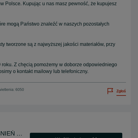
w Polsce. Kupując u nas masz pewność, że kupujesz
óre mogą Państwo znaleźć w naszych pozostałych
ty tworzone są z najwyższej jakości materiałów, przy
89 roku. Z chęcią pomożemy w doborze odpowiedniego
imy o kontakt mailowy lub telefoniczny.
ietlenia: 6050
Zgłoś
GŁOŚNIKI SYSTEMY NAGŁOŚNIEŃ AKUSTYKA