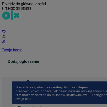
Przejdź do głównej części
Przejdź do stopki
Czat
Twoje konto
Dodaj ogłoszenie
Dla biznesu
opens in a new tab
Sprzedajesz, oferujesz usługi lub rekrutujesz
pracowników?
Zobacz, jak dzięki naszym rozwiązaniom dl
firm możesz dotrzeć do milionów użytkowników — i osiągną
swoje cele.