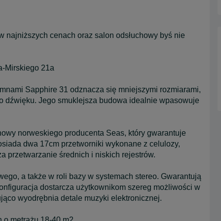
w najniższych cenach oraz salon odsłuchowy byś nie
ra-Mirskiego 21a
umnami Sapphire 31 odznacza się mniejszymi rozmiarami,
o dźwięku. Jego smuklejsza budowa idealnie wpasowuje
nowy norweskiego producenta Seas, który gwarantuje
osiada dwa 17cm przetworniki wykonane z celulozy,
a przetwarzanie średnich i niskich rejestrów.
ego, a także w roli bazy w systemach stereo. Gwarantują
onfiguracja dostarcza użytkownikom szereg możliwości w
ująco wyodrębnia detale muzyki elektronicznej.
 o metrażu 18-40 m2.