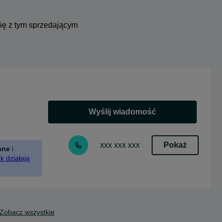
się z tym sprzedającym
Wyślij wiadomość
Pokaż
xxx xxx xxx
ane
i
k działają
Zobacz wszystkie