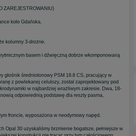
PO ZAREJESTROWANIU)
ance koło Gdańska.
uże kolumny 3-drożne.
ną rytmicznym basem i dźwięczną dobrze wkomponowaną
y głośnik średniotonowy PSM 18.8 CS, pracujący w
ranę z powlekanej celulozy, został zaprojektowany pod
rodynamiki w najbardziej wrażliwym zakresie. Dwa, 18-
anowią odpowiednią podstawę dla reszty pasma,
łym froncie, wyposażona w neodymowy napęd.
ach Opal 30 uzyskaliśmy brzmienie bogatsze, pełniejsze w
ększej konstrukcji nie tracąc przy tym całościowego