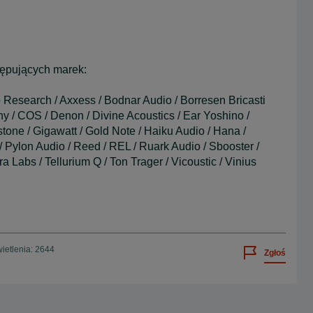
ępujących marek:
o Research / Axxess / Bodnar Audio / Borresen Bricasti
 / COS / Denon / Divine Acoustics / Ear Yoshino /
stone / Gigawatt / Gold Note / Haiku Audio / Hana /
/ Pylon Audio / Reed / REL / Ruark Audio / Sbooster /
 Labs / Tellurium Q / Ton Trager / Vicoustic / Vinius
ietlenia: 2644
Zgłoś