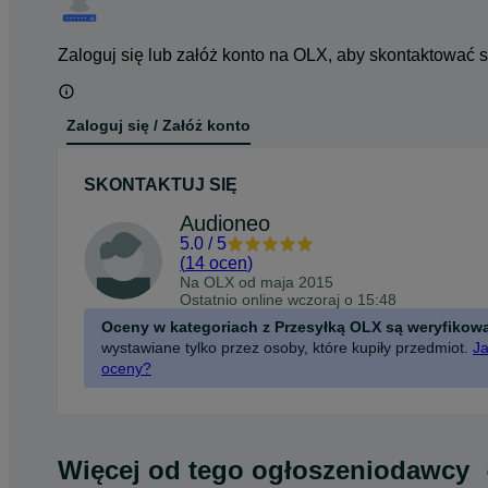
Zaloguj się lub załóż konto na OLX, aby skontaktować 
Zaloguj się / Załóż konto
SKONTAKTUJ SIĘ
Audioneo
5.0
/
5
(
14 ocen
)
Na OLX od
maja 2015
Ostatnio online wczoraj o 15:48
Oceny w kategoriach z Przesyłką OLX są weryfikow
wystawiane tylko przez osoby, które kupiły przedmiot.
Ja
oceny?
Więcej od tego ogłoszeniodawcy