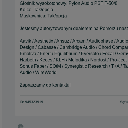
Głośnik wysokotonowy: Pylon Audio PST T-50/8
Kolce: Tak/opcja
Maskownica: Tak/opcja
Jesteśmy autoryzowanym dealerem na Pomorzu nast
Aavik / Aesthetix / Ansuz / Arcam / Audiophase / Audi
Design / Cabasse / Cambridge Audio / Chord Company
Emotiva / Enerr / Equilibrium / Eversolo / Focal / Gem
Harbeth / Keces / KLH / Melodika / Nordost / Pro-Ject 
Sonus Faber / SOtM / Synergistic Research / T+A / Tara
Audio / WireWorld
Zapraszamy do kontaktu!
ID:
945323919
Wyśw