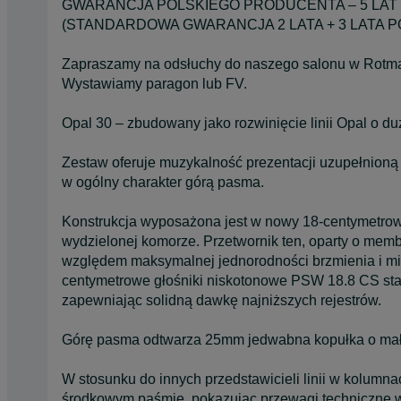
GWARANCJA POLSKIEGO PRODUCENTA – 5 LAT
(STANDARDOWA GWARANCJA 2 LATA + 3 LATA 
Zapraszamy na odsłuchy do naszego salonu w Rotm
Wystawiamy paragon lub FV.
Opal 30 – zbudowany jako rozwinięcie linii Opal o d
Zestaw oferuje muzykalność prezentacji uzupełnio
w ogólny charakter górą pasma.
Konstrukcja wyposażona jest w nowy 18-centymetrow
wydzielonej komorze. Przetwornik ten, oparty o memb
względem maksymalnej jednorodności brzmienia i mik
centymetrowe głośniki niskotonowe PSW 18.8 CS st
zapewniając solidną dawkę najniższych rejestrów.
Górę pasma odtwarza 25mm jedwabna kopułka o ma
W stosunku do innych przedstawicieli linii w kolumn
środkowym paśmie, pokazując przewagi techniczne wi