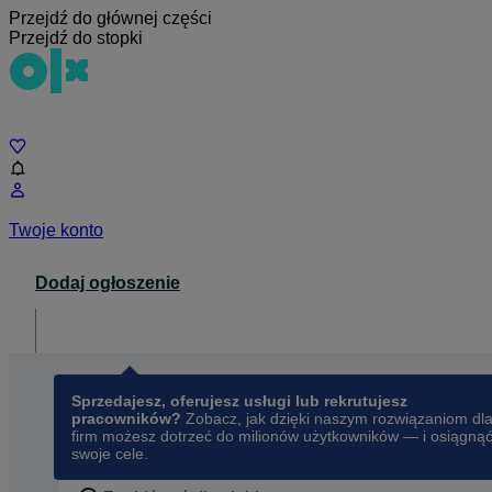
Przejdź do głównej części
Przejdź do stopki
Czat
Twoje konto
Dodaj ogłoszenie
Dla biznesu
opens in a new tab
Sprzedajesz, oferujesz usługi lub rekrutujesz
pracowników?
Zobacz, jak dzięki naszym rozwiązaniom dl
firm możesz dotrzeć do milionów użytkowników — i osiągną
swoje cele.