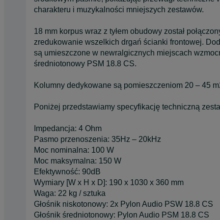
charakteru i muzykalności mniejszych zestawów.
18 mm korpus wraz z tyłem obudowy został połączo
zredukowanie wszelkich drgań ścianki frontowej. Do
są umieszczone w newralgicznych miejscach wzmocn
średniotonowy PSM 18.8 CS.
Kolumny dedykowane są pomieszczeniom 20 – 45 m
Poniżej przedstawiamy specyfikację techniczną zest
Impedancja: 4 Ohm
Pasmo przenoszenia: 35Hz – 20kHz
Moc nominalna: 100 W
Moc maksymalna: 150 W
Efektywność: 90dB
Wymiary [W x H x D]: 190 x 1030 x 360 mm
Waga: 22 kg / sztuka
Głośnik niskotonowy: 2x Pylon Audio PSW 18.8 CS
Głośnik średniotonowy: Pylon Audio PSM 18.8 CS