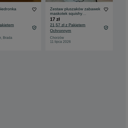
Biedronka
Zestaw pluszaków zabawek
Puz
maskotek squishy
Cza
miraculum biedronka i
17 zł
30 
czarny kot
Pakietem
21,57 zł z Pakietem
34,
Ochronnym
Oc
e, Brada
Chorzów
Kam
11 lipca 2026
31 