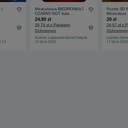
 i
Miraculuous BIEDRONKA I
Puzzle 3D 
CZARNY KOT kula
Miraculous
niespodzianka
24,90 zł
20 zł
29,74 zł z Pakietem
24,67 zł z 
Ochronnym
Ochronnym
Kraków, Łagiewniki-Borek Fałęcki
Łaziska Górn
1:13
13 lipca 2026
17 lipca 2026