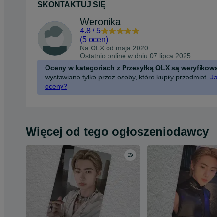
SKONTAKTUJ SIĘ
Weronika
4.8
/
5
(
5 ocen
)
Na OLX od
maja 2020
Ostatnio online w dniu 07 lipca 2025
Oceny w kategoriach z Przesyłką OLX są weryfikow
wystawiane tylko przez osoby, które kupiły przedmiot.
Ja
oceny?
Więcej od tego ogłoszeniodawcy