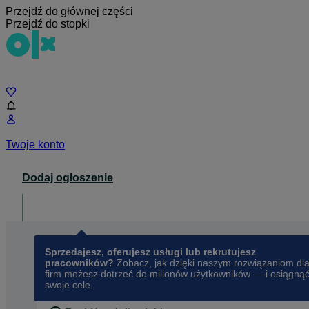
Przejdź do głównej części
Przejdź do stopki
Czat
Twoje konto
Dodaj ogłoszenie
Dla biznesu
opens in a new tab
Sprzedajesz, oferujesz usługi lub rekrutujesz
pracowników?
Zobacz, jak dzięki naszym rozwiązaniom dl
firm możesz dotrzeć do milionów użytkowników — i osiągną
swoje cele.