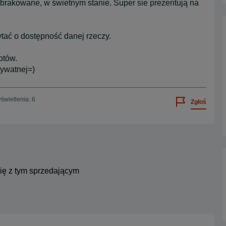
brakowane, w świetnym stanie. Super sie prezentują na
ytać o dostępność danej rzeczy.
otów.
ywatnej=)
świetlenia: 6
Zgłoś
się z tym sprzedającym