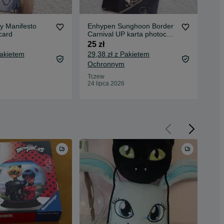
y Manifesto
Enhypen Sunghoon Border
En
card
Carnival UP karta photocard
Car
kpop
kp
25 zł
25 
Pakietem
29,38 zł z Pakietem
29,
Ochronnym
Oc
Tczew
Tcz
24 lipca 2026
24 