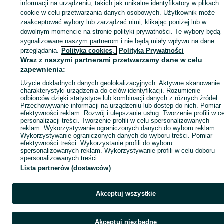
Zaloguj się lub załóż konto na OLX, aby skontaktować się z t
informacji na urządzeniu, takich jak unikalne identyfikatory w plikach
sprzedającym
cookie w celu przetwarzania danych osobowych. Użytkownik może
zaakceptować wybory lub zarządzać nimi, klikając poniżej lub w
dowolnym momencie na stronie polityki prywatności. Te wybory będą
sygnalizowane naszym partnerom i nie będą miały wpływu na dane
Zaloguj się / Załóż konto
przeglądania.
Polityka cookies,
Polityka Prywatności
Wraz z naszymi partnerami przetwarzamy dane w celu
Kup
zapewnienia:
Użycie dokładnych danych geolokalizacyjnych. Aktywne skanowanie
charakterystyki urządzenia do celów identyfikacji. Rozumienie
odbiorców dzięki statystyce lub kombinacji danych z różnych źródeł.
Przechowywanie informacji na urządzeniu lub dostęp do nich. Pomiar
efektywności reklam. Rozwój i ulepszanie usług. Tworzenie profili w c
personalizacji treści. Tworzenie profili w celu spersonalizowanych
reklam. Wykorzystywanie ograniczonych danych do wyboru reklam.
Wykorzystywanie ograniczonych danych do wyboru treści. Pomiar
efektywności treści. Wykorzystanie profili do wyboru
spersonalizowanych reklam. Wykorzystywanie profili w celu doboru
spersonalizowanych treści.
Lista partnerów (dostawców)
Akceptuj wszystkie
Akceptuj niezbędne