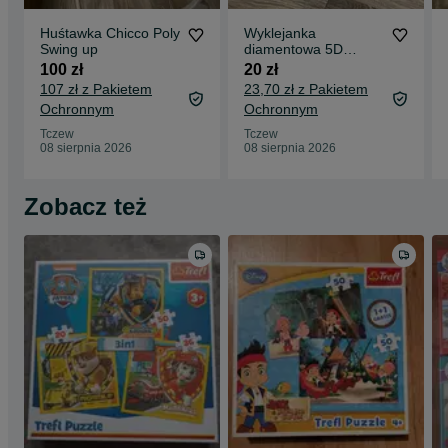
Huśtawka Chicco Poly
Wyklejanka
Swing up
diamentowa 5D
30x30 cm
100 zł
20 zł
107 zł z Pakietem
23,70 zł z Pakietem
Ochronnym
Ochronnym
Tczew
Tczew
08 sierpnia 2026
08 sierpnia 2026
Zobacz też