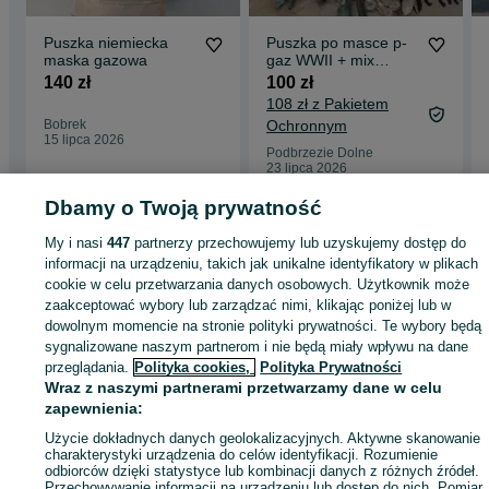
Puszka niemiecka
Puszka po masce p-
maska gazowa
gaz WWII + mix
innych wykopków.
140 zł
100 zł
108 zł z Pakietem
Bobrek
Ochronnym
15 lipca 2026
Podbrzezie Dolne
23 lipca 2026
Dbamy o Twoją prywatność
Strona główna
Antyki i Kolekcje
Kolekcje
Militaria
Pozostałe
Pozostałe -
My i nasi
447
partnerzy przechowujemy lub uzyskujemy dostęp do
Łódzkie
Pozostałe - Łódź
Pozostałe - Bałuty
informacji na urządzeniu, takich jak unikalne identyfikatory w plikach
cookie w celu przetwarzania danych osobowych. Użytkownik może
zaakceptować wybory lub zarządzać nimi, klikając poniżej lub w
KATEGORIA
dowolnym momencie na stronie polityki prywatności. Te wybory będą
sygnalizowane naszym partnerom i nie będą miały wpływu na dane
przeglądania.
Polityka cookies,
Polityka Prywatności
ID:
1072283373
Wyświetlenia: 2
Wraz z naszymi partnerami przetwarzamy dane w celu
zapewnienia:
Kup
Użycie dokładnych danych geolokalizacyjnych. Aktywne skanowanie
charakterystyki urządzenia do celów identyfikacji. Rozumienie
odbiorców dzięki statystyce lub kombinacji danych z różnych źródeł.
Przechowywanie informacji na urządzeniu lub dostęp do nich. Pomiar