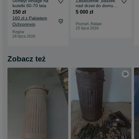
Uchwyt vintage na
Zadaszenie ,daszek
butelki 60-70 lata
nad drzwi do domu
,firmy ,bloku transport
150 zł
5 000 zł
cala Pols
160 zł z Pakietem
Ochronnym
Poznań, Rataje
25 lipca 2026
Rzgów
28 lipca 2026
Zobacz też