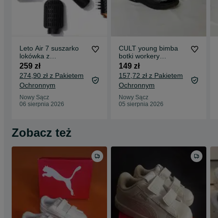
Leto Air 7 suszarko
CULT young bimba
lokówka z
botki workery
akcesoriami do
dziewczęce dziecięce
259 zł
149 zł
włosów walentynki
jesienne za kostke
274,90 zł z Pakietem
157,72 zł z Pakietem
Ochronnym
Ochronnym
Nowy Sącz
Nowy Sącz
06 sierpnia 2026
05 sierpnia 2026
Zobacz też