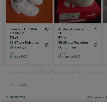
Biale buciki PUMA
Adidasy Puma rozm.
rozmiar 27
20
DARMOWA
79 zł
50 zł
WYSYLKA
85,27 zł z Pakietem
55,25 zł z Pakietem
Ochronnym
Ochronnym
Żnin
Tychy
13 lipca 2026
05 sierpnia 2026
Strona główna
Dla Dzieci
Buciki
Buciki - Małopolskie
Buciki - Nowy Sącz
KATEGORIA
ID:
984884769
Wyświetlenia: 