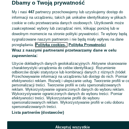
Dbamy o Twoją prywatność
My i nasi
447
partnerzy przechowujemy lub uzyskujemy dostęp do
Zaloguj się lub załóż konto na OLX, aby skontaktować się z t
informacji na urządzeniu, takich jak unikalne identyfikatory w plikach
sprzedającym
cookie w celu przetwarzania danych osobowych. Użytkownik może
zaakceptować wybory lub zarządzać nimi, klikając poniżej lub w
dowolnym momencie na stronie polityki prywatności. Te wybory będą
Zaloguj się / Załóż konto
sygnalizowane naszym partnerom i nie będą miały wpływu na dane
przeglądania.
Polityka cookies,
Polityka Prywatności
Wraz z naszymi partnerami przetwarzamy dane w celu
Wyślij wiadomość
Kup
zapewnienia:
Użycie dokładnych danych geolokalizacyjnych. Aktywne skanowanie
charakterystyki urządzenia do celów identyfikacji. Rozumienie
odbiorców dzięki statystyce lub kombinacji danych z różnych źródeł.
Przechowywanie informacji na urządzeniu lub dostęp do nich. Pomiar
efektywności reklam. Rozwój i ulepszanie usług. Tworzenie profili w c
personalizacji treści. Tworzenie profili w celu spersonalizowanych
reklam. Wykorzystywanie ograniczonych danych do wyboru reklam.
Wykorzystywanie ograniczonych danych do wyboru treści. Pomiar
efektywności treści. Wykorzystanie profili do wyboru
spersonalizowanych reklam. Wykorzystywanie profili w celu doboru
spersonalizowanych treści.
Lista partnerów (dostawców)
Akceptuj wszystkie