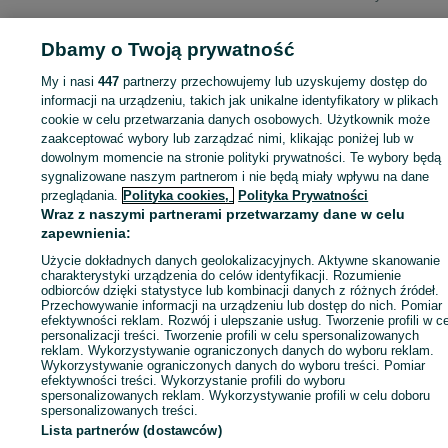
Dbamy o Twoją prywatność
My i nasi
447
partnerzy przechowujemy lub uzyskujemy dostęp do
Zaloguj się lub załóż konto na OLX, aby skontaktować się z t
informacji na urządzeniu, takich jak unikalne identyfikatory w plikach
sprzedającym
cookie w celu przetwarzania danych osobowych. Użytkownik może
zaakceptować wybory lub zarządzać nimi, klikając poniżej lub w
dowolnym momencie na stronie polityki prywatności. Te wybory będą
Zaloguj się / Załóż konto
sygnalizowane naszym partnerom i nie będą miały wpływu na dane
przeglądania.
Polityka cookies,
Polityka Prywatności
Wraz z naszymi partnerami przetwarzamy dane w celu
Kup
zapewnienia:
Użycie dokładnych danych geolokalizacyjnych. Aktywne skanowanie
charakterystyki urządzenia do celów identyfikacji. Rozumienie
odbiorców dzięki statystyce lub kombinacji danych z różnych źródeł.
Przechowywanie informacji na urządzeniu lub dostęp do nich. Pomiar
efektywności reklam. Rozwój i ulepszanie usług. Tworzenie profili w c
personalizacji treści. Tworzenie profili w celu spersonalizowanych
reklam. Wykorzystywanie ograniczonych danych do wyboru reklam.
Wykorzystywanie ograniczonych danych do wyboru treści. Pomiar
efektywności treści. Wykorzystanie profili do wyboru
spersonalizowanych reklam. Wykorzystywanie profili w celu doboru
spersonalizowanych treści.
Lista partnerów (dostawców)