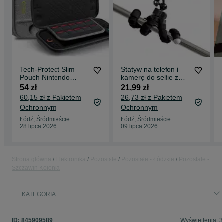
Tech-Protect Slim
Statyw na telefon i
Pouch Nintendo
kamerę do selfie z
Switch 2 Dark Grey
trójnogiem
54 zł
21,99 zł
60,15 zł z Pakietem
26,73 zł z Pakietem
Ochronnym
Ochronnym
Łódź, Śródmieście
Łódź, Śródmieście
28 lipca 2026
09 lipca 2026
Strona główna
Elektronika
Pozostałe
Pozostałe - Łódzkie
Pozostałe -
Szczawin Kolonia
KATEGORIA
ID:
845909589
Wyświetlenia: 