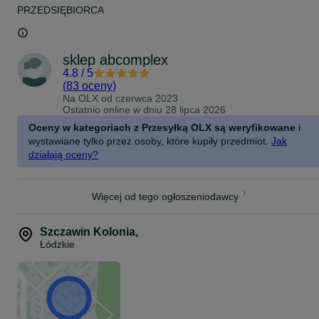
PRZEDSIĘBIORCA
sklep abcomplex
4.8
/
5
(
83 oceny
)
Na OLX od
czerwca 2023
Ostatnio online w dniu 28 lipca 2026
Oceny w kategoriach z Przesyłką OLX są weryfikowane
i
wystawiane tylko przez osoby, które kupiły przedmiot.
Jak
działają oceny?
Więcej od tego ogłoszeniodawcy
Szczawin Kolonia
,
Łódzkie