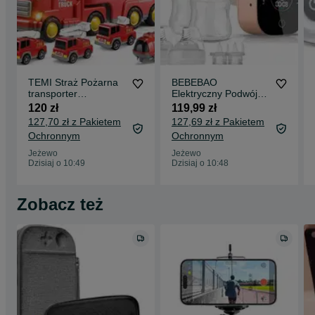
TEMI Straż Pożarna
BEBEBAO
transporter
Elektryczny Podwójny
samochody helikopter
Laktator LCD USB
120 zł
119,99 zł
dźwięk
127,70 zł z Pakietem
127,69 zł z Pakietem
Ochronnym
Ochronnym
Jeżewo
Jeżewo
Dzisiaj o 10:49
Dzisiaj o 10:48
Zobacz też