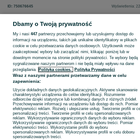
ID:
750676645
Wyświetlenia: 2
Dbamy o Twoją prywatność
My i nasi
447
partnerzy przechowujemy lub uzyskujemy dostęp do
Zaloguj się lub załóż konto na OLX, aby skontaktować się z t
informacji na urządzeniu, takich jak unikalne identyfikatory w plikach
sprzedającym
cookie w celu przetwarzania danych osobowych. Użytkownik może
zaakceptować wybory lub zarządzać nimi, klikając poniżej lub w
dowolnym momencie na stronie polityki prywatności. Te wybory będą
Zaloguj się / Załóż konto
sygnalizowane naszym partnerom i nie będą miały wpływu na dane
przeglądania.
Polityka cookies,
Polityka Prywatności
Wraz z naszymi partnerami przetwarzamy dane w celu
Wyślij wiadomość
Kup
zapewnienia:
Użycie dokładnych danych geolokalizacyjnych. Aktywne skanowanie
charakterystyki urządzenia do celów identyfikacji. Rozumienie
odbiorców dzięki statystyce lub kombinacji danych z różnych źródeł.
Przechowywanie informacji na urządzeniu lub dostęp do nich. Pomiar
efektywności reklam. Rozwój i ulepszanie usług. Tworzenie profili w c
personalizacji treści. Tworzenie profili w celu spersonalizowanych
reklam. Wykorzystywanie ograniczonych danych do wyboru reklam.
Wykorzystywanie ograniczonych danych do wyboru treści. Pomiar
efektywności treści. Wykorzystanie profili do wyboru
spersonalizowanych reklam. Wykorzystywanie profili w celu doboru
spersonalizowanych treści.