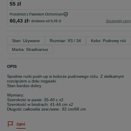
55 zł
Przedmiot z Pakietem Ochronnym
60,43 zł
+ dostawa od 9,49 zł
Szczegóły ceny
Stan: Używane
Rozmiar: XS / 34
Kolor: Pudrowy róż
Marka: Stradivarius
OPIS
Spodnie rurki push-up w kolorze pudrowego różu. Z delikatnym
rozcięciem u dołu nogawki.
Stan bardzo dobry.
Wymiary:
Szerokość w pasie: 35-40 c x2
Szerokość w biodrach: 41-44 cm x2
Długość całkowita zew./wew.: 92 cm/68 cm
Zgłoś