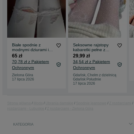
Białe spodnie z
Seksowne rajstopy
modnymi dziurami i
kabaretki pełne z
przetarciami, XS
wzorem serca biały
65 zł
29,99 zł
70,78 zł z Pakietem
34,54 zł z Pakietem
Ochronnym
Ochronnym
Zielona Góra
Gdańsk, Chełm z dzielnicą
17 lipca 2026
Gdańsk Południe
17 lipca 2026
Strona główna
Moda
Ubrania damskie
Spodnie jeansowe
Z rozdarciami
rozdarciami - Lubuskie
Z rozdarciami - Zielona Góra
KATEGORIA