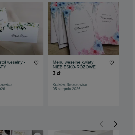
stół weselny -
Menu weselne kwiaty
Win
ATY
NIEBIESKO-RÓŻOWE
de
WI
3 zł
0,7
szowice
Kraków, Swoszowice
Kra
026
05 sierpnia 2026
05 