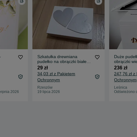
-
Szkatułka drewniana
Duże pudeł
pudełko na obrączki białe
obrączki wi
wesele
Lustrzane zł
29 zł
236 zł
34,03 zł z Pakietem
247,76 zł z
Ochronnym
Ochronnym
Rzeszów
Leśnica
erpnia 2026
19 lipca 2026
Odświeżono d