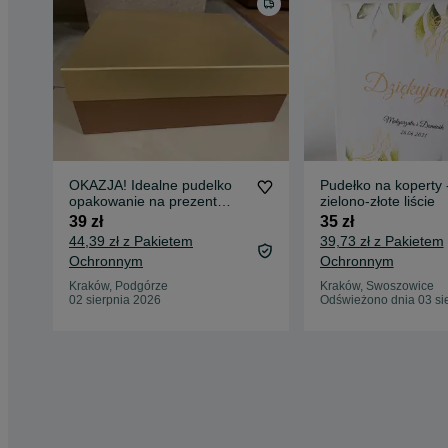
OKAZJA! Idealne pudelko
Pudełko na koperty 
opakowanie na prezent
zielono-złote liście
zlote duze stan idealny
39 zł
35 zł
44,39 zł z Pakietem
39,73 zł z Pakietem
Ochronnym
Ochronnym
Kraków, Podgórze
Kraków, Swoszowice
02 sierpnia 2026
Odświeżono dnia 03 si