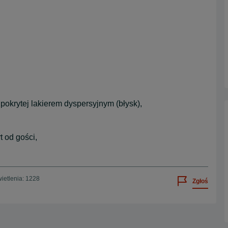
 pokrytej lakierem dyspersyjnym (błysk),
t od gości,
ietlenia: 1228
Zgłoś