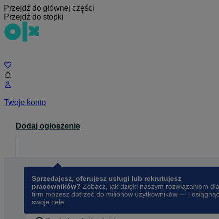
Przejdź do głównej części
Przejdź do stopki
Czat
Twoje konto
Dodaj ogłoszenie
Dla biznesu
opens in a new tab
Sprzedajesz, oferujesz usługi lub rekrutujesz
pracowników?
Zobacz, jak dzięki naszym rozwiązaniom dl
firm możesz dotrzeć do milionów użytkowników — i osiągną
swoje cele.