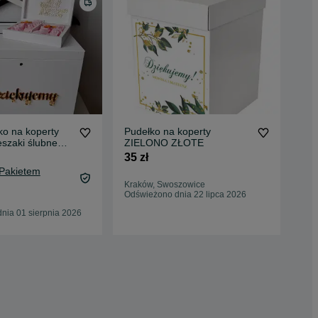
ko na koperty
Pudełko na koperty
Duż
eszaki ślubne
ZIELONO ZŁOTE
kop
ote plexi
35 zł
75 
 Pakietem
81,
Kraków, Swoszowice
Oc
Odświeżono dnia 22 lipca 2026
Msz
nia 01 sierpnia 2026
30 