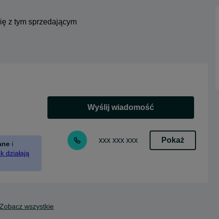
się z tym sprzedającym
Wyślij wiadomość
Pokaż
xxx xxx xxx
ane
i
k działają
Zobacz wszystkie