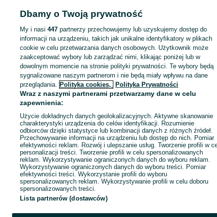
Dbamy o Twoją prywatność
KATEGORIA
My i nasi
447
partnerzy przechowujemy lub uzyskujemy dostęp do
ID:
1002833921
Wyświetlenia: 2
informacji na urządzeniu, takich jak unikalne identyfikatory w plikach
cookie w celu przetwarzania danych osobowych. Użytkownik może
zaakceptować wybory lub zarządzać nimi, klikając poniżej lub w
dowolnym momencie na stronie polityki prywatności. Te wybory będą
sygnalizowane naszym partnerom i nie będą miały wpływu na dane
Zaloguj się lub załóż konto na OLX, aby skontaktować się z t
przeglądania.
Polityka cookies,
Polityka Prywatności
sprzedającym
Wraz z naszymi partnerami przetwarzamy dane w celu
zapewnienia:
Użycie dokładnych danych geolokalizacyjnych. Aktywne skanowanie
Zaloguj się / Załóż konto
charakterystyki urządzenia do celów identyfikacji. Rozumienie
odbiorców dzięki statystyce lub kombinacji danych z różnych źródeł.
Przechowywanie informacji na urządzeniu lub dostęp do nich. Pomiar
efektywności reklam. Rozwój i ulepszanie usług. Tworzenie profili w c
Zadzwoń / SMS
Wyślij wiadomość
personalizacji treści. Tworzenie profili w celu spersonalizowanych
reklam. Wykorzystywanie ograniczonych danych do wyboru reklam.
Wykorzystywanie ograniczonych danych do wyboru treści. Pomiar
efektywności treści. Wykorzystanie profili do wyboru
spersonalizowanych reklam. Wykorzystywanie profili w celu doboru
spersonalizowanych treści.
Lista partnerów (dostawców)