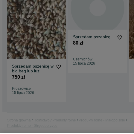
Sprzedam pszenicę
80 zł
Czernichów
15 lipca 2026
Sprzedam pszenicę w
big beg lub luz
750 zł
Proszowice
15 lipca 2026
Strona główna
Rolnictwo
Produkty rolne
Produkty rolne - Małopolskie
Produkty rolne - Stręgoborzyce