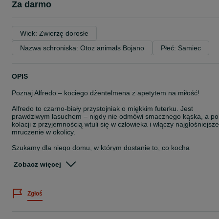
Za darmo
Wiek: Zwierzę dorosłe
Nazwa schroniska: Otoz animals Bojano
Płeć: Samiec
OPIS
Poznaj Alfredo – kociego dżentelmena z apetytem na miłość!
Alfredo to czarno-biały przystojniak o miękkim futerku. Jest
prawdziwym łasuchem – nigdy nie odmówi smacznego kąska, a po
kolacji z przyjemnością wtuli się w człowieka i włączy najgłośniejsze
mruczenie w okolicy.
Szukamy dla niego domu, w którym dostanie to, co kocha
najbardziej – pełną miskę, miękki kocyk i mnóstwo czułości.
Zobacz więcej
Alfredo czeka na Ciebie !
Kocurek został przez nas zaszczepiony, odrobaczony oraz
Zgłoś
wykastrowany.
Kociak czeka w Bojanie k. Gdyni.
Zadzwoń i umów się na spotkanie, tel. 51*******13.