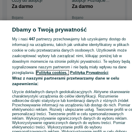
Ozzy do adopcji!
adopcji! Poznajcie
Pirata!
Za darmo
Za darmo
Bojano
Bojano
05 sierpnia 2026
05 sierpnia 2026
Dbamy o Twoją prywatność
My i nasi
447
partnerzy przechowujemy lub uzyskujemy dostęp do
Strona główna
Zwierzęta
Koty
Koty do adopcji
Koty do adopcji - Pomorski
informacji na urządzeniu, takich jak unikalne identyfikatory w plikach
Koty do adopcji - Bojano
cookie w celu przetwarzania danych osobowych. Użytkownik może
zaakceptować wybory lub zarządzać nimi, klikając poniżej lub w
dowolnym momencie na stronie polityki prywatności. Te wybory będą
KATEGORIA
sygnalizowane naszym partnerom i nie będą miały wpływu na dane
przeglądania.
Polityka cookies,
Polityka Prywatności
ID:
1035669925
Wyświetlenia: 1
Wraz z naszymi partnerami przetwarzamy dane w celu
zapewnienia:
Użycie dokładnych danych geolokalizacyjnych. Aktywne skanowanie
Zadzwoń / SMS
Wyślij wiadomość
charakterystyki urządzenia do celów identyfikacji. Rozumienie
odbiorców dzięki statystyce lub kombinacji danych z różnych źródeł.
Przechowywanie informacji na urządzeniu lub dostęp do nich. Pomiar
efektywności reklam. Rozwój i ulepszanie usług. Tworzenie profili w c
personalizacji treści. Tworzenie profili w celu spersonalizowanych
reklam. Wykorzystywanie ograniczonych danych do wyboru reklam.
Wykorzystywanie ograniczonych danych do wyboru treści. Pomiar
efektywności treści. Wykorzystanie profili do wyboru
spersonalizowanych reklam. Wykorzystywanie profili w celu doboru