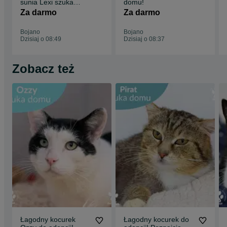
sunia Lexi szuka
domu!
domu!
Za darmo
Za darmo
Bojano
Bojano
Dzisiaj o 08:49
Dzisiaj o 08:37
Zobacz też
Łagodny kocurek
Łagodny kocurek do