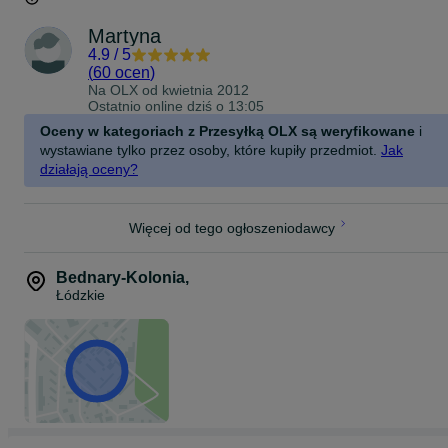
Martyna
4.9
/
5
(
60 ocen
)
Na OLX od
kwietnia 2012
Ostatnio online dziś o 13:05
Oceny w kategoriach z Przesyłką OLX są weryfikowane
i
wystawiane tylko przez osoby, które kupiły przedmiot.
Jak
działają oceny?
Więcej od tego ogłoszeniodawcy
Bednary-Kolonia
,
Łódzkie