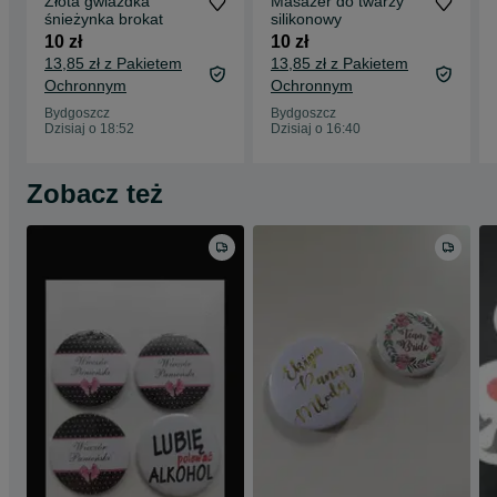
Złota gwiazdka
Masażer do twarzy
śnieżynka brokat
silikonowy
10 zł
10 zł
13,85 zł z Pakietem
13,85 zł z Pakietem
Ochronnym
Ochronnym
Bydgoszcz
Bydgoszcz
Dzisiaj o 18:52
Dzisiaj o 16:40
Zobacz też