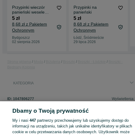
Przypinki wieczór
Przypinki na
panieński wesele
panieński
zestaw 4 szt
5 zł
5 zł
8,68 zł z Pakietem
8,68 zł z Pakietem
Ochronnym
Ochronnym
Bydgoszcz
Łódź, Śródmieście
02 sierpnia 2026
29 lipca 2026
Strona główna
Moda
Biżuteria
Broszki
Broszki - Łódzkie
Broszki -
Bednary-Kolonia
KATEGORIA
ID:
1047806277
Wyświetlenia:
Dbamy o Twoją prywatność
My i nasi
447
partnerzy przechowujemy lub uzyskujemy dostęp do
Zaloguj się lub załóż konto na OLX, aby skontaktować się z t
informacji na urządzeniu, takich jak unikalne identyfikatory w plikach
sprzedającym
cookie w celu przetwarzania danych osobowych. Użytkownik może