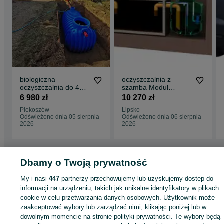
biologiczna
oczyszczalnia z
oczyszczalnia do 4
szamba Moduł
osób _ Sprzedaż _
biologiczny (1-4 osób)
6 980 zł
10 270 zł
Montaż _
Piekoszów
Lipsko
Odświeżono dnia 05 sierpnia
Odświeżono dnia 06 sierpnia
2026
2026
Strona główna
Dbamy o Twoją prywatność
Budowa i Remont
Oczyszczalnie i szamba
Oczyszczalnie
ścieków
Oczyszczalnie ścieków - Świętokrzyskie
Oczyszczalnie ścieków -
My i nasi
447
partnerzy przechowujemy lub uzyskujemy dostęp do
Ostrowiec Świętokrzyski
informacji na urządzeniu, takich jak unikalne identyfikatory w plikach
cookie w celu przetwarzania danych osobowych. Użytkownik może
KATEGORIA
zaakceptować wybory lub zarządzać nimi, klikając poniżej lub w
dowolnym momencie na stronie polityki prywatności. Te wybory będą