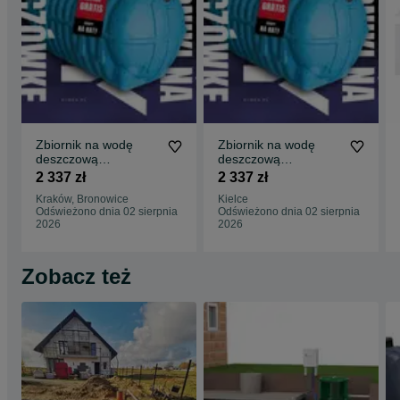
Zbiornik na wodę
Zbiornik na wodę
deszczową
deszczową
deszczówkę
deszczówkę
2 337 zł
2 337 zł
MIKRORETENCJA -
MIKRORETENCJA -
Kraków, Bronowice
Kielce
dofinansowanie
dofinansowanie
Odświeżono dnia 02 sierpnia
Odświeżono dnia 02 sierpnia
2026
2026
Zobacz też