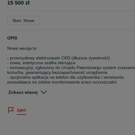
15 500 zł
Stan: Nowe
OPIS
Nowa wersja to:
- przemysłowy elektrozawór CKD (dłuższa żywotność)
- nowa, estetyczna szafka sterująca
- innowacyjny, zgłoszony do Urzędu Patentowego system zraszani
kożucha, gwarantujący bezzapachowość urządzenia
- opcjonalna aplikacja na telefon dla użytkownika i serwisanta
pozwalająca na zdalne monitorowanie pracy oczyszczalni
Oczyszczalnia Bio Solid działa w systemie SBR w dwóch cyklach 1
Zobacz więcej
godzinnych, co oznacza że wszystkie cykle następują po sobie w
ściśle określonym przez producenta czasie. Nad prawidłową pracą
urządzenia czuwa nowoczesny i niezawodny sterownik.
Zgłoś
INFO 532_100_200
532_100_300
Ścieki surowe dopływają do osadnika w którym zostają zatrzymane