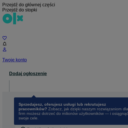
Przejdź do głównej części
Przejdź do stopki
Czat
Twoje konto
Dodaj ogłoszenie
Dla biznesu
opens in a new tab
Sprzedajesz, oferujesz usługi lub rekrutujesz
pracowników?
Zobacz, jak dzięki naszym rozwiązaniom dl
firm możesz dotrzeć do milionów użytkowników — i osiągną
swoje cele.