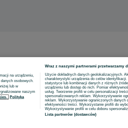
Wraz z naszymi partnerami przetwarzamy d
Użycie dokładnych danych geolokalizacyjnych. A
macji na urządzeniu,
charakterystyki urządzenia do celów identyfikacji
ia danych osobowych.
statystyce lub kombinacji danych z różnych źróde
niżej lub w
urządzeniu lub dostęp do nich. Pomiar efektywnoś
sygnalizowane naszym
usług. Tworzenie profili w celu personalizacji treści
spersonalizowanych reklam. Wykorzystywanie og
kies,
Polityka
reklam. Wykorzystywanie ograniczonych danych d
efektywności treści. Wykorzystanie profili do wy
Wykorzystywanie profili w celu doboru spersonali
Lista partnerów (dostawców)