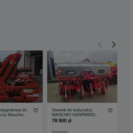
ysięgnikowa do
Siewnik do kukurydzy
Mul
czy Maschio
MASCHIO GASPARDO
Tor
artina 500
MTR 4
78 000 zł
34 
Paprotnia
Pap