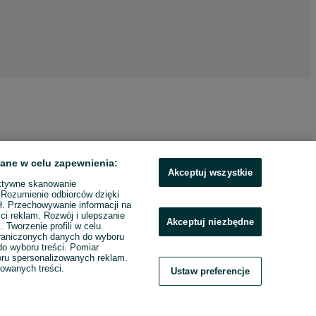
ane w celu zapewnienia:
Akceptuj wszystkie
ktywne skanowanie
. Rozumienie odbiorców dzięki
ł. Przechowywanie informacji na
ci reklam. Rozwój i ulepszanie
Akceptuj niezbędne
. Tworzenie profili w celu
raniczonych danych do wyboru
o wyboru treści. Pomiar
boru spersonalizowanych reklam.
zowanych treści.
Ustaw preferencje