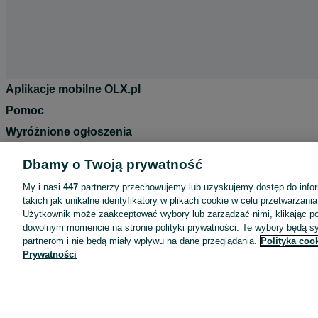
Aplikacje mobilne OLX.pl
Pomoc
Wyróżnione ogłoszenia
Oferta dla firm
Dbamy o Twoją prywatność
Blog
My i nasi
447
partnerzy przechowujemy lub uzyskujemy dostęp do infor
Regulamin
takich jak unikalne identyfikatory w plikach cookie w celu przetwarzan
Użytkownik może zaakceptować wybory lub zarządzać nimi, klikając po
Polityka prywatności
dowolnym momencie na stronie polityki prywatności. Te wybory będą 
Reklama
partnerom i nie będą miały wpływu na dane przeglądania.
Polityka coo
Prywatności
Informacja o realizowanej strategii podatkowej
Ustawienia plików cookie
Zasady bezpieczeństwa