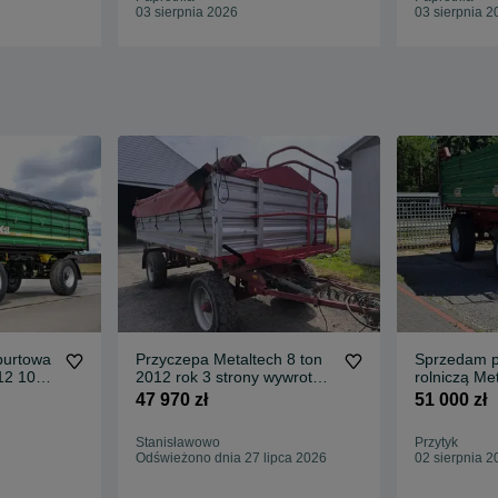
03 sierpnia 2026
03 sierpnia 2
burtowa
Przyczepa Metaltech 8 ton
Sprzedam p
2 10
2012 rok 3 strony wywrot
rolni
RATIS
39.000 Netto FV23%
47 970 zł
51 000 zł
Stanisławowo
Przytyk
Odświeżono dnia 27 lipca 2026
02 sierpnia 2