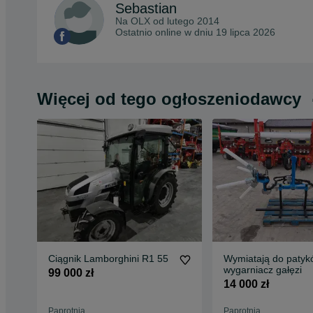
Sebastian
Na OLX od
lutego 2014
Ostatnio online w dniu 19 lipca 2026
Więcej od tego ogłoszeniodawcy
Ciągnik Lamborghini R1 55
Wymiatają do patyk
wygarniacz gałęzi
99 000 zł
14 000 zł
Paprotnia
Paprotnia