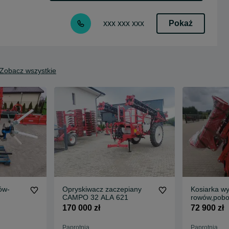
Pokaż
xxx xxx xxx
Zobacz wszystkie
ów-
Opryskiwacz zaczepiany
Kosiarka w
CAMPO 32 ALA 621
rowów,pobo
Gaspardo M
170 000 zł
72 900 zł
Paprotnia
Paprotnia