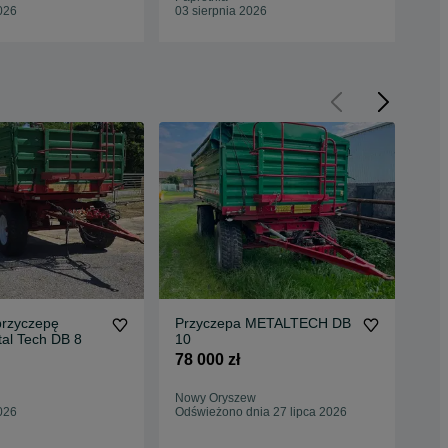
026
03 sierpnia 2026
03 
rzyczepę
Przyczepa METALTECH DB
Pr
czą Metal Tech DB 8
10
WY
14t
78 000 zł
81 
PT6
Fac
Nowy Oryszew
Łuk
026
Odświeżono dnia 27 lipca 2026
Odś