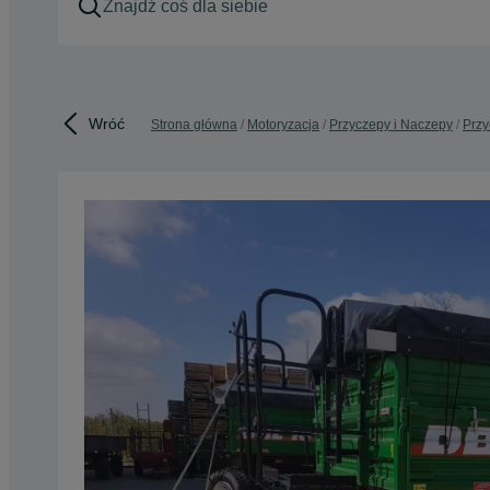
Wróć
Strona główna
Motoryzacja
Przyczepy i Naczepy
Prz