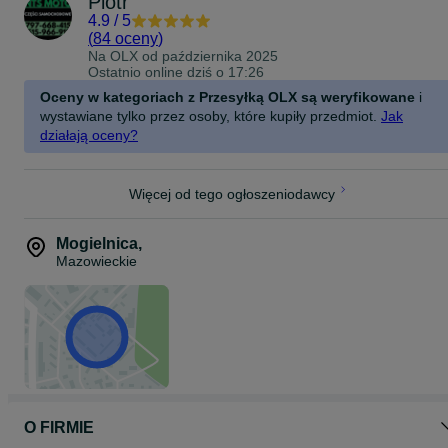
Piotr
4.9
/
5
(
84 oceny
)
Na OLX od
października 2025
Ostatnio online dziś o 17:26
Oceny w kategoriach z Przesyłką OLX są weryfikowane
i
wystawiane tylko przez osoby, które kupiły przedmiot.
Jak
działają oceny?
Więcej od tego ogłoszeniodawcy
Mogielnica
,
Mazowieckie
O FIRMIE