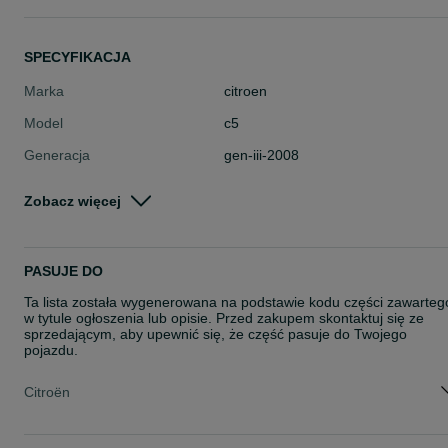
SPECYFIKACJA
Marka
citroen
Model
c5
Generacja
gen-iii-2008
Typ części
Układ kierowniczy > Przewody ukła
Zobacz więcej
u wspomagania
Stan
Używane
Rodzaj
Układ kierowniczy
PASUJE DO
Ta lista została wygenerowana na podstawie kodu części zawarteg
w tytule ogłoszenia lub opisie. Przed zakupem skontaktuj się ze
sprzedającym, aby upewnić się, że część pasuje do Twojego
pojazdu.
Citroën