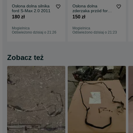
Osłona dolna silnika
Osłona dolna
ford S-Max 2.0 2011
zderzaka przód ford
S-Max
180 zł
150 zł
Mogielnica
Mogielnica
Odświeżono dzisiaj o 21:26
Odświeżono dzisiaj o 21:23
Zobacz też