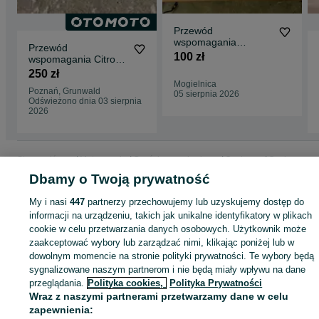
Przewód
wspomagania
Przewód
kierownicy citroen C5
100 zł
wspomagania Citroen
x7
C5 III X7 2.0 HDI
250 zł
Mogielnica
Poznań, Grunwald
05 sierpnia 2026
Odświeżono dnia 03 sierpnia
2026
Strona główna
Motoryzacja
Części samochodowe
Osobowe
Osobowe -
Mazowieckie
Osobowe - Mogielnica
Dbamy o Twoją prywatność
My i nasi
447
partnerzy przechowujemy lub uzyskujemy dostęp do
KATEGORIA
informacji na urządzeniu, takich jak unikalne identyfikatory w plikach
cookie w celu przetwarzania danych osobowych. Użytkownik może
zaakceptować wybory lub zarządzać nimi, klikając poniżej lub w
ID:
1048570301
Wyświetlenia: 
dowolnym momencie na stronie polityki prywatności. Te wybory będą
sygnalizowane naszym partnerom i nie będą miały wpływu na dane
przeglądania.
Polityka cookies,
Polityka Prywatności
Zadzwoń / SMS
Wyślij wiadomość
Wraz z naszymi partnerami przetwarzamy dane w celu
zapewnienia: