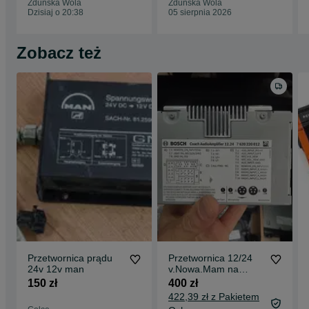
Zduńska Wola
Zduńska Wola
Dzisiaj o 20:38
05 sierpnia 2026
Zobacz też
Przetwornica prądu
Przetwornica 12/24
24v 12v man
v.Nowa.Mam na
stanie 6 sztuk
150 zł
400 zł
422,39 zł z Pakietem