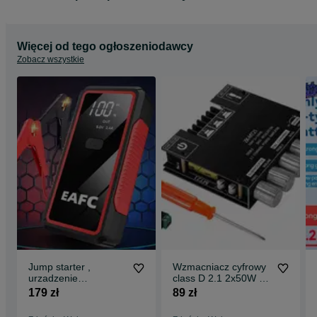
Więcej od tego ogłoszeniodawcy
Zobacz wszystkie
Jump starter ,
Wzmacniacz cyfrowy
urzadzenie
class D 2.1 2x50W +
rozruchowe ,
100W bluetooth.
179 zł
89 zł
powerbank z funkcją
rozruchu ,