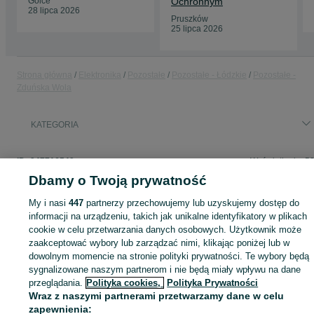
Golce
Ochronnym
28 lipca 2026
Pruszków
25 lipca 2026
Strona główna
Elektronika
Pozostałe
Pozostałe - Łódzkie
Pozostałe -
Zduńska Wola
KATEGORIA
ID:
947716549
Wyświetlenia: 5
Dbamy o Twoją prywatność
My i nasi
447
partnerzy przechowujemy lub uzyskujemy dostęp do
informacji na urządzeniu, takich jak unikalne identyfikatory w plikach
Zaloguj się lub załóż konto na OLX, aby skontaktować się z t
cookie w celu przetwarzania danych osobowych. Użytkownik może
sprzedającym
zaakceptować wybory lub zarządzać nimi, klikając poniżej lub w
dowolnym momencie na stronie polityki prywatności. Te wybory będą
sygnalizowane naszym partnerom i nie będą miały wpływu na dane
przeglądania.
Polityka cookies,
Polityka Prywatności
Zaloguj się / Załóż konto
Wraz z naszymi partnerami przetwarzamy dane w celu
zapewnienia: