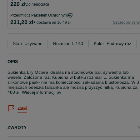
220 zł
do negocjacji
Przedmiot z Pakietem Ochronnym
231,20 zł
+ dostawa od 10,49 zł
Szczegóły ceny
Stan: Używane
Rozmiar: L / 40
Kolor: Pudrowy róż
OPIS
Sukienka Lily Mcbee idealna na studniówkę,bal, sylwestra lub
wesele. Założona raz. Kupiona w butiku rozmiar L. Sukienka ma
silikonowe pask- nie ma konieczności zakładania biustonosza. W 3
miejscach odeszła falbanka ale można przyszyć nitką. Kupiona za
480 zł. Więcej informacji pv
Zgłoś
ZWROTY