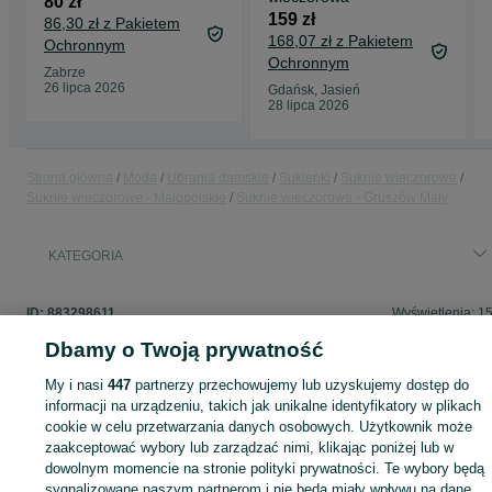
80 zł
159 zł
86,30 zł z Pakietem
168,07 zł z Pakietem
Ochronnym
Ochronnym
Zabrze
26 lipca 2026
Gdańsk, Jasień
28 lipca 2026
Strona główna
Moda
Ubrania damskie
Sukienki
Suknie wieczorowe
Suknie wieczorowe - Małopolskie
Suknie wieczorowe - Gruszów Mały
KATEGORIA
ID:
883298611
Wyświetlenia: 1
Dbamy o Twoją prywatność
My i nasi
447
partnerzy przechowujemy lub uzyskujemy dostęp do
informacji na urządzeniu, takich jak unikalne identyfikatory w plikach
Zaloguj się lub załóż konto na OLX, aby skontaktować się z t
cookie w celu przetwarzania danych osobowych. Użytkownik może
sprzedającym
zaakceptować wybory lub zarządzać nimi, klikając poniżej lub w
dowolnym momencie na stronie polityki prywatności. Te wybory będą
sygnalizowane naszym partnerom i nie będą miały wpływu na dane