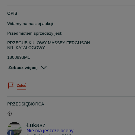
OPIS
Witamy na naszej aukcji.
Przedmiotem sprzedaży jest:
PRZEGUB KULOWY MASSEY FERGUSON
NR. KATALOGOWY:
1808893M1
KOD;
Zobacz więcej
1106220254199
Zgłoś
Pasuje do :
MASSEY FERGUSON: 133 , 135 , 135V, 140 , 145, 145S, 145V,
152, 152F, 152S , 152V, 155, 158,230, 240, 245, 250, 255 , 260
PRZEDSIĘBIORCA
Koszty dostawy
Przesyłka kurierska pobraniowa 20,00zł
Paragon lub faktura vat
Łukasz
Posiadamy szeroki asortyment części do maszyn rolniczych.
Nie ma jeszcze oceny
Zapraszam do kontaktu z nami.