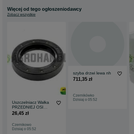
Więcej od tego ogłoszeniodawcy
Zobacz wszystkie
szyba drzwi lewa nh
711,35 zł
Czernikówko
Dzisiaj o 05:52
Uszczelniacz Wałka
PRZEDNIEJ OSI
40X60X11 FENDT
26,45 zł
Czernikowo
Dzisiaj o 05:52