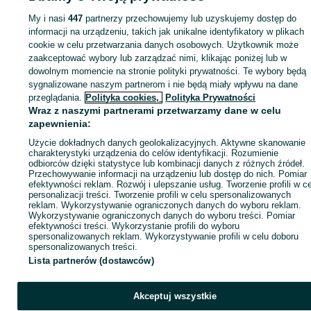
My i nasi
447
partnerzy przechowujemy lub uzyskujemy dostęp do
informacji na urządzeniu, takich jak unikalne identyfikatory w plikach
Strona główna
Rolnictwo
Części do maszyn rolniczych
Części do maszyn
rolniczych - Kujawsko-pomorskie
cookie w celu przetwarzania danych osobowych. Użytkownik może
Części do maszyn rolniczych - Czernikowo
zaakceptować wybory lub zarządzać nimi, klikając poniżej lub w
dowolnym momencie na stronie polityki prywatności. Te wybory będą
KATEGORIA
sygnalizowane naszym partnerom i nie będą miały wpływu na dane
przeglądania.
Polityka cookies,
Polityka Prywatności
Wraz z naszymi partnerami przetwarzamy dane w celu
ID:
486680475
Wyświetlenia: 8
zapewnienia:
Użycie dokładnych danych geolokalizacyjnych. Aktywne skanowanie
charakterystyki urządzenia do celów identyfikacji. Rozumienie
Zadzwoń / SMS
Wyślij wiadomość
odbiorców dzięki statystyce lub kombinacji danych z różnych źródeł.
Przechowywanie informacji na urządzeniu lub dostęp do nich. Pomiar
efektywności reklam. Rozwój i ulepszanie usług. Tworzenie profili w c
personalizacji treści. Tworzenie profili w celu spersonalizowanych
reklam. Wykorzystywanie ograniczonych danych do wyboru reklam.
Wykorzystywanie ograniczonych danych do wyboru treści. Pomiar
efektywności treści. Wykorzystanie profili do wyboru
spersonalizowanych reklam. Wykorzystywanie profili w celu doboru
spersonalizowanych treści.
Lista partnerów (dostawców)
Akceptuj wszystkie