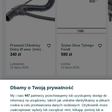
Przewód Chłodnicy
Szyba Okna Tylnego
Dolny Ø wew. (mm):
Fendt
8/18/50/55 Fendt
340 zł
590 zł
Lubiejewo
Łomża
22 lipca 2026
22 lipca 2026
Dbamy o Twoją prywatność
Strona główna
Rolnictwo
Części do maszyn rolniczych
Części do maszyn
rolniczych - Mazowieckie
Części do maszyn rolniczych - Nowy Duninów
My i nasi
447
partnerzy przechowujemy lub uzyskujemy dostęp do
informacji na urządzeniu, takich jak unikalne identyfikatory w plikach
cookie w celu przetwarzania danych osobowych. Użytkownik może
KATEGORIA
zaakceptować wybory lub zarządzać nimi, klikając poniżej lub w