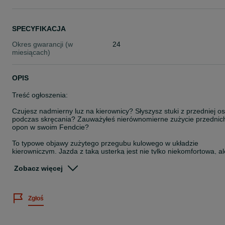
SPECYFIKACJA
Okres gwarancji (w
24
miesiącach)
OPIS
Treść ogłoszenia:
Czujesz nadmierny luz na kierownicy? Słyszysz stuki z przedniej os
podczas skręcania? Zauważyłeś nierównomierne zużycie przednic
opon w swoim Fendcie?
To typowe objawy zużytego przegubu kulowego w układzie
kierowniczym. Jazda z taką usterką jest nie tylko niekomfortowa, al
przede wszystkim niebezpieczna.
Zobacz więcej
Utrata precyzji kierowania może prowadzić do nieprzewidywalnych
zachowań ciągnika na drodze i w polu.
Zgłoś
Oferujemy fabrycznie nowy, wzmocniony przegub kulowy (końców
drążka kierowniczego) na lewą stronę, który jest wysokiej jakości
zamiennikiem oryginalnej części.