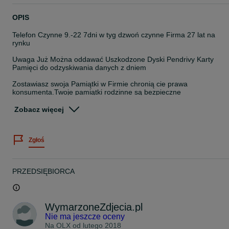
OPIS
Telefon Czynne 9.-22 7dni w tyg dzwoń czynne Firma 27 lat na
rynku
Uwaga Już Można oddawać Uszkodzone Dyski Pendrivy Karty
Pamięci do odzyskiwania danych z dniem
Zostawiasz swoja Pamiątki w Firmie chronią cie prawa
konsumenta.Twoje pamiątki rodzinne są bezpieczne
Firma naprawia i przegrywa kasety płyty które nikomu się nie udało
przegrać poprawnie spleśniałe 40 letnie to nasza specjalność
Zobacz więcej
Firma oferuje digitalizację archiwizację wszystkich formatów
pamiątek : Filmów fotografii Zdjęć negatywów slajdów Itp.
Zgłoś
.Zgrywamy też fotografie filmy z Telefonów Komórkowych
odzyskujemy z dysków kamer pendrive kart pamięci dysków
laptopów Itp
PRZEDSIĘBIORCA
0.Jeśli taśmy są stare pogięte źle nawinięte, poniszczone zsypuje
się w nich czynnik magnetyczny .
Cena się nie zmienia ale taśmy „stają „ w kolejce do usługi Pro. Nie
ma sensu ich ich przegrywać i tracić pieniążków w opcji cito której
WymarzoneZdjecia.pl
nie oferujemy. Ponad to przegrywanie na kolanie może pogorszyć
jeszcze ich stan. Nie oferujemy usług na ostatnią chwilę.
Nie ma jeszcze oceny
Na OLX od
lutego 2018