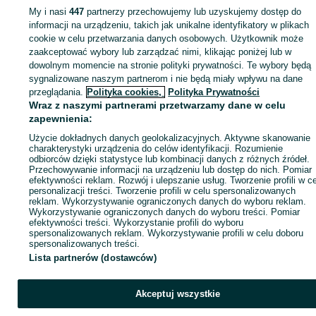
micro MV, , Digital 8, i wiele innych.
My i nasi
447
partnerzy przechowujemy lub uzyskujemy dostęp do
Oddzielny dział firmy zajmuje się
informacji na urządzeniu, takich jak unikalne identyfikatory w plikach
Strona główna
Usługi
Usługi informatyczne
Pozostałe
Pozostałe -
Oczyszczaniem nagrań do sądu ,policji prokuratury Audio Wideo
cookie w celu przetwarzania danych osobowych. Użytkownik może
Wielkopolskie
Pozostałe - Poznań
Pozostałe - Stare Miasto
zaszumionych niewidocznych złe czytelnych.
zaakceptować wybory lub zarządzać nimi, klikając poniżej lub w
www.olx.pl/d/oferta/poprawianie-jakosci-nagran-audio-wideo-jako-
dowolnym momencie na stronie polityki prywatności. Te wybory będą
dowodow-sadowych-doradztwo-CID4371-ID16qgbU.html
KATEGORIA
sygnalizowane naszym partnerom i nie będą miały wpływu na dane
przeglądania.
Polityka cookies,
Polityka Prywatności
Przegrywanie kaset vhs Poznań
Przegrywanie kaset vhs Kalisz
Wraz z naszymi partnerami przetwarzamy dane w celu
ID:
862957556
Wyświetlenia: 12
Przegrywanie kaset vhs Piła
zapewnienia:
Przegrywanie kaset vhs Ostrów Wielkopolski
Przegrywanie kaset vhs Konin
Użycie dokładnych danych geolokalizacyjnych. Aktywne skanowanie
charakterystyki urządzenia do celów identyfikacji. Rozumienie
Przegrywanie kaset vhs Gniezno
Zadzwoń / SMS
Wyślij wiadomość
odbiorców dzięki statystyce lub kombinacji danych z różnych źródeł.
Przegrywanie kaset vhs Leszno
Przechowywanie informacji na urządzeniu lub dostęp do nich. Pomiar
Przegrywanie kaset vhs Luboń
efektywności reklam. Rozwój i ulepszanie usług. Tworzenie profili w c
Przegrywanie kaset vhs Września
personalizacji treści. Tworzenie profili w celu spersonalizowanych
Przegrywanie kaset vhs Swarzędz
reklam. Wykorzystywanie ograniczonych danych do wyboru reklam.
Przegrywanie kaset vhs Krotoszyn
Wykorzystywanie ograniczonych danych do wyboru treści. Pomiar
Przegrywanie kaset vhs Śrem
efektywności treści. Wykorzystanie profili do wyboru
Przegrywanie kaset vhs Jarocin
spersonalizowanych reklam. Wykorzystywanie profili w celu doboru
Przegrywanie kaset vhs Wągrowiec
spersonalizowanych treści.
Przegrywanie kaset vhs Turek
Lista partnerów (dostawców)
Przegrywanie kaset vhs Środa Wielkopolska
Przegrywanie kaset vhs Kościan
Przegrywanie kaset vhs Gostyń
Akceptuj wszystkie
Przegrywanie kaset vhs Rawicz
Przegrywanie kaset vhs Koło