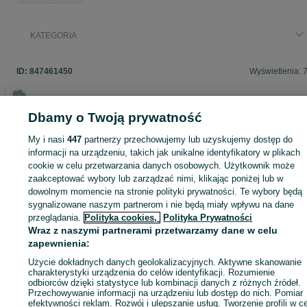
KATEGORIA
ID:
847461450
Wyświetlenia: 
Dbamy o Twoją prywatność
Zaloguj się lub załóż konto na OLX, aby skontaktować się z t
My i nasi
447
partnerzy przechowujemy lub uzyskujemy dostęp do
sprzedającym
informacji na urządzeniu, takich jak unikalne identyfikatory w plikach
cookie w celu przetwarzania danych osobowych. Użytkownik może
zaakceptować wybory lub zarządzać nimi, klikając poniżej lub w
Zaloguj się / Załóż konto
dowolnym momencie na stronie polityki prywatności. Te wybory będą
sygnalizowane naszym partnerom i nie będą miały wpływu na dane
przeglądania.
Polityka cookies,
Polityka Prywatności
Kup
Wraz z naszymi partnerami przetwarzamy dane w celu
zapewnienia:
Użycie dokładnych danych geolokalizacyjnych. Aktywne skanowanie
charakterystyki urządzenia do celów identyfikacji. Rozumienie
odbiorców dzięki statystyce lub kombinacji danych z różnych źródeł.
Przechowywanie informacji na urządzeniu lub dostęp do nich. Pomiar
efektywności reklam. Rozwój i ulepszanie usług. Tworzenie profili w c