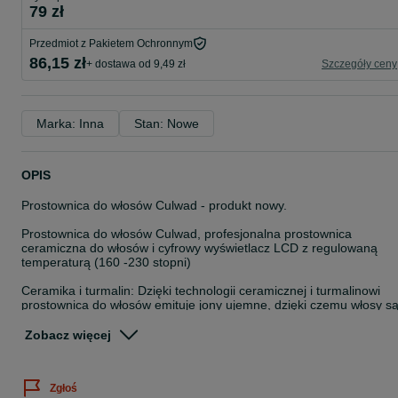
79 zł
Przedmiot z Pakietem Ochronnym
86,15 zł
+ dostawa od 9,49 zł
Szczegóły ceny
Marka: Inna
Stan: Nowe
OPIS
Prostownica do włosów Culwad - produkt nowy.
Prostownica do włosów Culwad, profesjonalna prostownica
ceramiczna do włosów i cyfrowy wyświetlacz LCD z regulowaną
temperaturą (160 -230 stopni)
Ceramika i turmalin: Dzięki technologii ceramicznej i turmalinowi
prostownica do włosów emituje jony ujemne, dzięki czemu włosy s
wyjątkowo gładkie. Poskromienie gęstych, puszących się włosów i
rozdwojonych końcówek. Prostownica płynnie przesuwa się po
Zobacz więcej
włosach, bez zaczepiania.
Regulowana temperatura pasuje do wszystkich rodzajów włosów:
Cyfrową prostownicę można ustawić na 8 różnych ustawień od 160
Zgłoś
do 230 stopni Celcjusza. Pozostaw włosy wypolerowane i zdrowe,