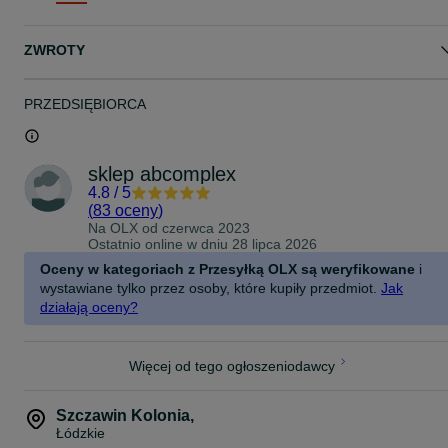
wybierając najlepszą temperaturę dla Twojego rodzaju włosów.
Wyświetlacz LCD, automatyczne wyłączanie: wyraźny ekran
wyświetlacza LCD pokazuje dokładną temperaturę w dowolnym
ZWROTY
momencie. Automatycznie wyłącza się po 60 minutach, aby
zapewnić bezpieczne użytkowanie.
PRZEDSIĘBIORCA
sklep abcomplex
4.8
/
5
(
83 oceny
)
Na OLX od
czerwca 2023
Ostatnio online w dniu 28 lipca 2026
Oceny w kategoriach z Przesyłką OLX są weryfikowane
i
wystawiane tylko przez osoby, które kupiły przedmiot.
Jak
działają oceny?
Więcej od tego ogłoszeniodawcy
Szczawin Kolonia
,
Łódzkie