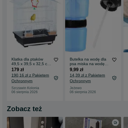
Klatka dla ptaków
Butelka na wodę dla
49,5 x 39,5 x 32,5 cm
psa miska na wodę
Relaxdays
500 ml
179 zł
9,99 zł
190,16 zł z Pakietem
14,39 zł z Pakietem
Ochronnym
Ochronnym
Szczawin Kolonia
Jeżewo
06 sierpnia 2026
06 sierpnia 2026
Zobacz też