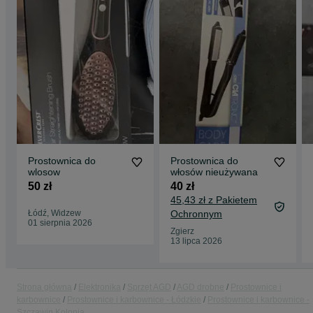
Prostownica do
Prostownica do
wlosow
włosów nieużywana
50 zł
40 zł
45,43 zł z Pakietem
Łódź, Widzew
Ochronnym
01 sierpnia 2026
Zgierz
13 lipca 2026
Strona główna
Elektronika
Sprzęt AGD
AGD drobne
Prostownice i
karbownice
Prostownice i karbownice - Łódzkie
Prostownice i karbownice -
Szczawin Kolonia