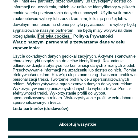
My i nasi
447
partnerzy przechowujemy lub uzyskujemy dostęp do
informacji na urządzeniu, takich jak unikalne identyfikatory w plikach
cookie w celu przetwarzania danych osobowych. Użytkownik może
KATEGORIA
zaakceptować wybory lub zarządzać nimi, klikając poniżej lub w
dowolnym momencie na stronie polityki prywatności. Te wybory będą
ID:
sygnalizowane naszym partnerom i nie będą miały wpływu na dane
877105326
Wyświetlenia: 2
przeglądania.
Polityka cookies,
Polityka Prywatności
Wraz z naszymi partnerami przetwarzamy dane w celu
Zadzwoń / SMS
Wyślij wiadomość
zapewnienia:
Użycie dokładnych danych geolokalizacyjnych. Aktywne skanowanie
charakterystyki urządzenia do celów identyfikacji. Rozumienie
odbiorców dzięki statystyce lub kombinacji danych z różnych źródeł.
Przechowywanie informacji na urządzeniu lub dostęp do nich. Pomiar
efektywności reklam. Rozwój i ulepszanie usług. Tworzenie profili w c
personalizacji treści. Tworzenie profili w celu spersonalizowanych
reklam. Wykorzystywanie ograniczonych danych do wyboru reklam.
Wykorzystywanie ograniczonych danych do wyboru treści. Pomiar
efektywności treści. Wykorzystanie profili do wyboru
spersonalizowanych reklam. Wykorzystywanie profili w celu doboru
spersonalizowanych treści.
Lista partnerów (dostawców)
Akceptuj wszystkie