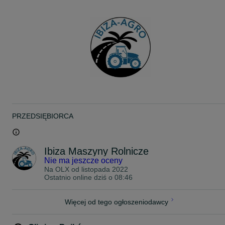
Specyfikacja produktu z ogłoszenia:
• Szerokość: 1200 mm
• Wysokość: 470 mm
• Udźwig: 2000 kg
Możliwość dokupienia również kłów (max. 4 sztuki).
W sprzedaży mamy również pasujący do ramki chwytak do drewna
Transport - cała Polska
Płatność na raty, bądź przy odbiorze
Gwarancja
**
PRZEDSIĘBIORCA
widły do palet, kły do bel, euroramka, widły do palet, euroramka z
widłami, paleciak z tulejami, widły do palet z tulejami, paleciak do
Ursusa, paleciak do C330, paleciak do C360, paleciak do Zetora,
paleciak do tura, paleciak do ciągnika, widły do palet na tura, widły
Ibiza Maszyny Rolnicze
do palet na ciągnik
Nie ma jeszcze oceny
Na OLX od
listopada 2022
Ostatnio online dziś o 08:46
Więcej od tego ogłoszeniodawcy