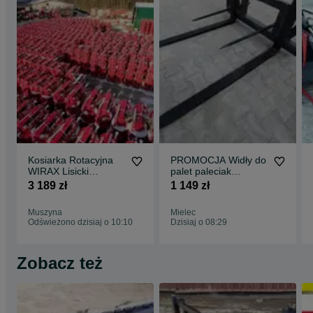
Kosiarka Rotacyjna
PROMOCJA Widły do
WIRAX Lisicki
palet paleciak
Kowalski Bębnowa
Mailleux EURO SMS -
3 189 zł
1 149 zł
1,35m 1,65m 1,85m
DOSTAWA
Muszyna
Mielec
Odświeżono dzisiaj o 10:10
Dzisiaj o 08:29
Zobacz też