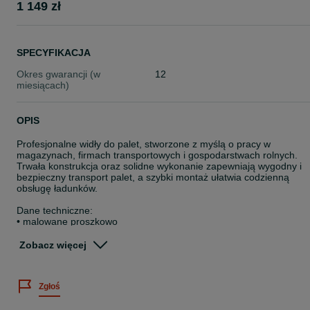
1 149 zł
SPECYFIKACJA
Okres gwarancji (w
12
miesiącach)
OPIS
Profesjonalne widły do palet, stworzone z myślą o pracy w
magazynach, firmach transportowych i gospodarstwach rolnych.
Trwała konstrukcja oraz solidne wykonanie zapewniają wygodny i
bezpieczny transport palet, a szybki montaż ułatwia codzienną
obsługę ładunków.
Dane techniczne:
• malowane proszkowo
• 4 tuleje
• szerokie i grube widły
Zobacz więcej
Dostępne mocowania:
• Atlas, Bobcat, CAR, CASE, Claas, Deutz, Dieci, EURORAMKA,
Zgłoś
Eurotrac, Everun Faucheux, JCB, John Deere, Komatsu, Kramer,
Manitou, Massey Ferguson, Merlo, New Holland, Sigma, Volvo