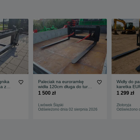
gnika
Paleciak na euroramkę
Widły do pa
ka z
widła 120cm długa do tura
karetka E
ładowacza czołowego
Mailleux J
1 500 zł
1 299 zł
Lwówek Śląski
Złotoryja
Odświeżono dnia 02 sierpnia 2026
Odświeżono d