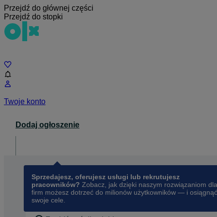
Przejdź do głównej części
Przejdź do stopki
Czat
Twoje konto
Dodaj ogłoszenie
Dla biznesu
opens in a new tab
Sprzedajesz, oferujesz usługi lub rekrutujesz
pracowników?
Zobacz, jak dzięki naszym rozwiązaniom dl
firm możesz dotrzeć do milionów użytkowników — i osiągną
swoje cele.