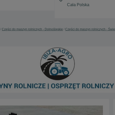
Części do maszyn rolniczych - Dolnośląskie
Części do maszyn rolniczych - Świ