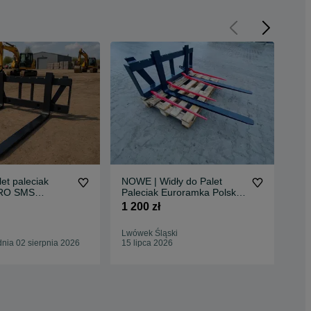
let paleciak
NOWE | Widły do Palet
Ram
URO SMS
Paleciak Euroramka Polska
pal
CB - DOSTAWA
Produkcja DOSTAWA RATY
ram
1 200 zł
999
Lwówek Śląski
Lub
nia 02 sierpnia 2026
15 lipca 2026
Odś