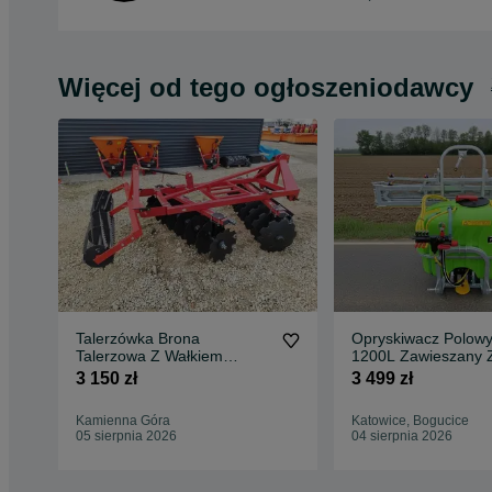
Więcej od tego ogłoszeniodawcy
Talerzówka Brona
Opryskiwacz Polowy
Talerzowa Z Wałkiem
1200L Zawieszany 
Strunowym Strumyk ALFA
Dostawą Cała Polsk
3 150 zł
3 499 zł
V2
Kamienna Góra
Katowice, Bogucice
05 sierpnia 2026
04 sierpnia 2026