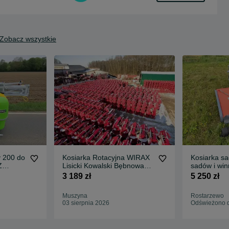
Zobacz wszystkie
 200 do
Kosiarka Rotacyjna WIRAX
Kosiarka s
Z
Lisicki Kowalski Bębnowa
sadów i win
a
1,35m 1,65m 1,85m
traktora | 
3 189 zł
5 250 zł
GWARANCJ
DOSTAWA
Muszyna
Rostarzewo
03 sierpnia 2026
Odświeżono d