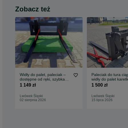
Zobacz też
Widły do palet, paleciak –
Paleciak do tura cią
dostępne od ręki, szybka
widły do palet karet
dostawa, raty
tulejami widlak
1 149 zł
1 500 zł
Lwówek Śląski
Lwówek Śląski
02 sierpnia 2026
15 lipca 2026