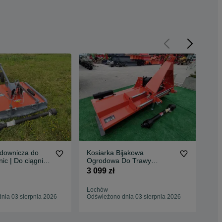
adownicza do
Kosiarka Bijakowa
Kos
nic | Do ciągnika
Ogrodowa Do Trawy
1,3
NOWA |
Nieużytków 95 do 290 cm
Kowalski
3 099 zł
3 1
A RATY
DO
GW
Łochów
Now
nia 03 sierpnia 2026
Odświeżono dnia 03 sierpnia 2026
Odś