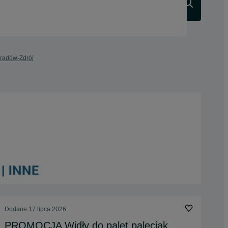
Szukaj
eradów-Zdrój
Dodane
17 lipca 2026
PROMOCJA Widły do palet paleciak