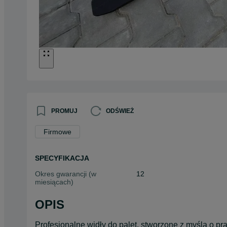
PROMUJ
ODŚWIEŻ
Firmowe
SPECYFIKACJA
Okres gwarancji (w
12
miesiącach)
OPIS
Profesjonalne widły do palet, stworzone z myślą o p