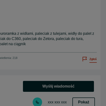
euroramka z widłami, paleciak z tulejami, widły do palet z
iak do C360, paleciak do Zetora, paleciak do tura,
palet na ciągnik
ietlenia: 218
Zgłoś
Wyślij wiadomość
Pokaż
xxx xxx xxx