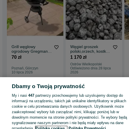
Grill węglowy
Węgiel groszek
ogrodowy Gregman
polski,orzech, kostka
Roast 2.0
skład opału
70 zł
1 170 zł
RUDOWICZ
Ostrów Wielkopolski
Poznań, Górczyn
Odświeżono dnia 28 lipca
10 lipca 2026
2026
Dbamy o Twoją prywatność
Strona główna
Dom i Ogród
Ogrzewanie
Opał
Węgiel
Węgiel -
My i nasi
447
partnerzy przechowujemy lub uzyskujemy dostęp do
Wielkopolskie
Węgiel - Antonin
informacji na urządzeniu, takich jak unikalne identyfikatory w plikach
cookie w celu przetwarzania danych osobowych. Użytkownik może
KATEGORIA
zaakceptować wybory lub zarządzać nimi, klikając poniżej lub w
dowolnym momencie na stronie polityki prywatności. Te wybory będą
sygnalizowane naszym partnerom i nie będą miały wpływu na dane
ID:
889050316
Wyświetlenia: 4
przeglądania.
Polityka cookies,
Polityka Prywatności