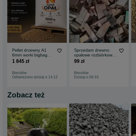
Pellet drzewny A1
Sprzedam drewno
6mm worki bigbag
opałowe rozbiórkowe,
1000kg sprzedaż od
suche, cięte, gotowe
1 845 zł
99 zł
1 tony cena
do palenia
1500netto
Bierutów
Bierutów
Odświeżono dzisiaj o 14:12
Dzisiaj o 06:33
Zobacz też