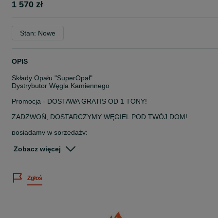
1 570 zł
Stan: Nowe
OPIS
Składy Opału "SuperOpał"
Dystrybutor Węgla Kamiennego
Promocja - DOSTAWA GRATIS OD 1 TONY!
ZADZWOŃ, DOSTARCZYMY WĘGIEL POD TWÓJ DOM!
posiadamy w sprzedaży:
WĘGIEL GROSZEK PREMIUM
100% Węgiel Kamienny
Zobacz więcej
kaloryczność ok 28MJ/kg
spiekalność 0-3
popiół 3-4%
Zgłoś
Dostarczamy w okolice miejscowości:
* Bierutów Oleśnica Dziadowa Kłoda Twardogóra Syców Kobyla
Góra Międzybórz Krośnice Milicz Trzebnica Zawonia Łozina
* Namysłów Bralin Kępno Mroczeń Rychtal Wołczyn Pokój Lubsza