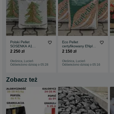
Polski Pellet
Eco Pellet
SOSENKA A1
certyfikowany ENplus
oryginalny najlepszy
A1 super jakość
2 250 zł
2 150 zł
polski jasny Dostawa
Dostawa gratis
Gratis
Oleśnica, Lucień
Oleśnica, Lucień
Odświeżono dzisiaj o 05:28
Odświeżono dzisiaj o 05:16
Zobacz też