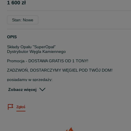
1 600 zł
Stan: Nowe
OPIS
Składy Opału "SuperOpał"
Dystrybutor Węgla Kamiennego
Promocja - DOSTAWA GRATIS OD 1 TONY!
ZADZWOŃ, DOSTARCZYMY WĘGIEL POD TWÓJ DOM!
posiadamy w sprzedaży:
WĘGIEL GROSZEK PREMIUM
100% Węgiel Kamienny
Zobacz więcej
kaloryczność ok 26MJ/kg
spiekalność 0-3
popiół 4-5%
Zgłoś
Dostarczamy w okolice miejscowości:
* Bierutów Oleśnica Dziadowa Kłoda Twardogóra Syców Kobyla
Góra Międzybórz Krośnice Milicz Trzebnica Zawonia Łozina
* Namysłów Bralin Kępno Mroczeń Rychtal Wołczyn Pokój Lubsza