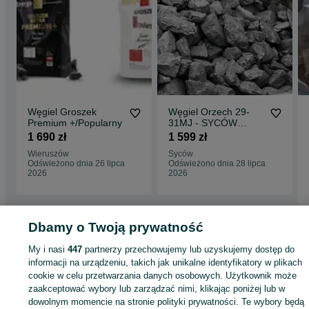
Węgiel Groszek
Węgiel Orzech 29-
Premium +/Popularny
31MJ - SYCÓW
dostawa GRATIS
1 690 zł
1 599 zł
Wieruszów
Syców
Odświeżono dnia 26 lipca
Odświeżono dnia 28 lipca
2026
2026
Dbamy o Twoją prywatność
Strona główna
Dom i Ogród
Ogrzewanie
Opał
Węgiel
Węgiel -
Wielkopolskie
Węgiel - Kępno
My i nasi
447
partnerzy przechowujemy lub uzyskujemy dostęp do
informacji na urządzeniu, takich jak unikalne identyfikatory w plikach
cookie w celu przetwarzania danych osobowych. Użytkownik może
KATEGORIA
zaakceptować wybory lub zarządzać nimi, klikając poniżej lub w
dowolnym momencie na stronie polityki prywatności. Te wybory będą