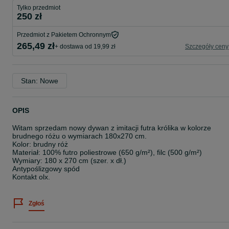
Tylko przedmiot
250 zł
Przedmiot z Pakietem Ochronnym
265,49 zł
+ dostawa od 19,99 zł
Szczegóły ceny
Stan: Nowe
OPIS
Witam sprzedam nowy dywan z imitacji futra królika w kolorze
brudnego różu o wymiarach 180x270 cm.
Kolor: brudny róż
Materiał: 100% futro poliestrowe (650 g/m²), filc (500 g/m²)
Wymiary: 180 x 270 cm (szer. x dł.)
Antypoślizgowy spód
Kontakt olx.
Zgłoś