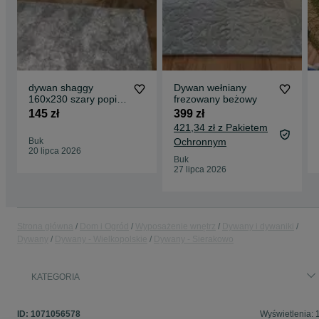
dywan shaggy
Dywan wełniany
160x230 szary popiel
frezowany beżowy
nowy
145 zł
399 zł
421,34 zł z Pakietem
Buk
Ochronnym
20 lipca 2026
Buk
27 lipca 2026
Strona główna
Dom i Ogród
Wyposażenie wnętrz
Dywany i dywaniki
Dywany
Dywany - Wielkopolskie
Dywany - Sierakowo
KATEGORIA
ID:
1071056578
Wyświetlenia: 