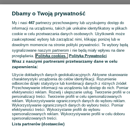
Dbamy o Twoją prywatność
My i nasi
447
partnerzy przechowujemy lub uzyskujemy dostęp do
Zaloguj się lub załóż konto na OLX, aby skontaktować się z t
informacji na urządzeniu, takich jak unikalne identyfikatory w plikach
sprzedającym
cookie w celu przetwarzania danych osobowych. Użytkownik może
zaakceptować wybory lub zarządzać nimi, klikając poniżej lub w
dowolnym momencie na stronie polityki prywatności. Te wybory będą
Zaloguj się / Załóż konto
sygnalizowane naszym partnerom i nie będą miały wpływu na dane
przeglądania.
Polityka cookies,
Polityka Prywatności
Wraz z naszymi partnerami przetwarzamy dane w celu
Kup
zapewnienia:
Użycie dokładnych danych geolokalizacyjnych. Aktywne skanowanie
charakterystyki urządzenia do celów identyfikacji. Rozumienie
odbiorców dzięki statystyce lub kombinacji danych z różnych źródeł.
Przechowywanie informacji na urządzeniu lub dostęp do nich. Pomiar
efektywności reklam. Rozwój i ulepszanie usług. Tworzenie profili w c
personalizacji treści. Tworzenie profili w celu spersonalizowanych
reklam. Wykorzystywanie ograniczonych danych do wyboru reklam.
Wykorzystywanie ograniczonych danych do wyboru treści. Pomiar
efektywności treści. Wykorzystanie profili do wyboru
spersonalizowanych reklam. Wykorzystywanie profili w celu doboru
spersonalizowanych treści.
Lista partnerów (dostawców)