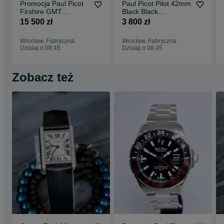
Promocja Paul Picot
Paul Picot Pilot 42mm
Firshire GMT
Black Black
P3755SR.GMT.764.1
P2053.SGN.9111.331
15 500 zł
3 800 zł
221
4-B
Wrocław, Fabryczna
Wrocław, Fabryczna
Dzisiaj o 08:45
Dzisiaj o 08:45
Zobacz też