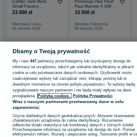
Cartier Tank Must
Promocja Paul Picot
Small Factory
Paul Mariner 5 GMT
Diamonds
P4353SG.CN.311
23 000 zł
15 500 zł
Warszawa, Ursus
Wrocław, Fabryczna
04 sierpnia 2026
06 sierpnia 2026
Dbamy o Twoją prywatność
Strona główna
My i nasi
447
Moda
partnerzy przechowujemy lub uzyskujemy dostęp do
Zegarki
Zegarki męskie
Zegarki męskie -
Dolnośląskie
Zegarki męskie - Wrocław
Zegarki męskie - Fabryczna
informacji na urządzeniu, takich jak unikalne identyfikatory w plikach
cookie w celu przetwarzania danych osobowych. Użytkownik może
zaakceptować wybory lub zarządzać nimi, klikając poniżej lub w
KATEGORIA
dowolnym momencie na stronie polityki prywatności. Te wybory będą
sygnalizowane naszym partnerom i nie będą miały wpływu na dane
przeglądania.
Polityka cookies,
Polityka Prywatności
ID:
884369037
Wyświetlenia: 1
Wraz z naszymi partnerami przetwarzamy dane w celu
zapewnienia:
Zadzwoń / SMS
Wyślij wiadomość
Użycie dokładnych danych geolokalizacyjnych. Aktywne skanowanie
charakterystyki urządzenia do celów identyfikacji. Rozumienie
odbiorców dzięki statystyce lub kombinacji danych z różnych źródeł.
Przechowywanie informacji na urządzeniu lub dostęp do nich. Pomiar
efektywności reklam. Rozwój i ulepszanie usług. Tworzenie profili w c