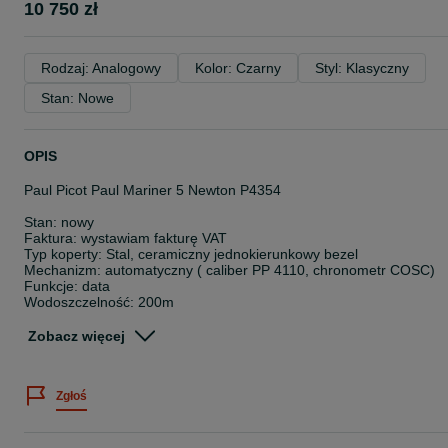
10 750 zł
Rodzaj: Analogowy
Kolor: Czarny
Styl: Klasyczny
Stan: Nowe
OPIS
Paul Picot Paul Mariner 5 Newton P4354
Stan: nowy
Faktura: wystawiam fakturę VAT
Typ koperty: Stal, ceramiczny jednokierunkowy bezel
Mechanizm: automatyczny ( caliber PP 4110, chronometr COSC)
Funkcje: data
Wodoszczelność: 200m
Średnica koperty: 43 mm
Zobacz więcej
Zestaw zawiera:
Zegarek
Pudełko
Zgłoś
Dokumenty
2-letnia oficjalna gwarancja
Cena katalogowa: 17000 PLN