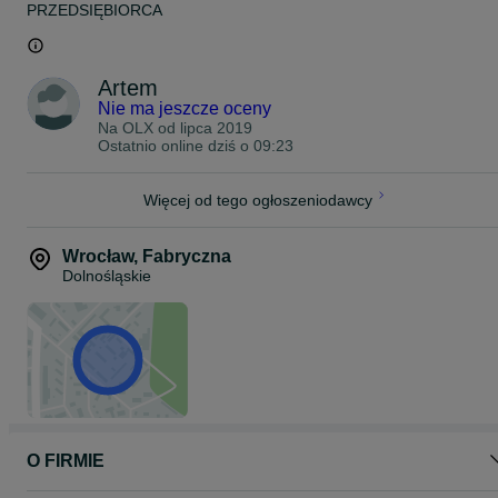
PRZEDSIĘBIORCA
Możliwy odbiór osobisty na terenie Polski, Czech i Niemiec (do
ustalenia indywidualnie).
Wysyłka na cały świat kurierem UPS/DHL
Artem
Płatność: Przelew bankowy lub spotkanie osobiste we Wrocławiu
Nie ma jeszcze oceny
Istnieje możliwość wymiany
Na OLX od
lipca 2019
Ostatnio online dziś o 09:23
Możliwa sprzedaż na raty.
Zobacz moje inne aukcje!
Więcej od tego ogłoszeniodawcy
Wrocław
,
Fabryczna
Dolnośląskie
O FIRMIE