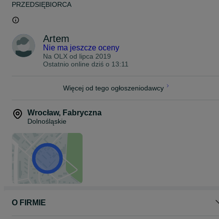
PRZEDSIĘBIORCA
Cena katalogowa 22000 PLN
Możliwy odbiór osobisty na terenie Polski, Czech i Niemiec (do
Artem
ustalenia indywidualnie).
Wysyłka na cały świat kurierem UPS/DHL
Nie ma jeszcze oceny
Na OLX od
lipca 2019
Płatność: Przelew bankowy lub spotkanie osobiste we Wrocławiu
Ostatnio online dziś o 13:11
Istnieje możliwość wymiany
Możliwa sprzedaż na raty.
Więcej od tego ogłoszeniodawcy
Zobacz moje inne aukcje!
Wrocław
,
Fabryczna
Dolnośląskie
O FIRMIE