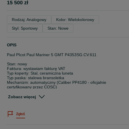
15 500 zł
Rodzaj: Analogowy
Kolor: Wielokolorowy
Styl: Sportowy
Stan: Nowe
OPIS
Paul PIcot Paul Mariner 5 GMT P4353SG.CV.611
Stan: nowy
Faktura: wystawiam fakturę VAT
Typ koperty: Stal, ceramiczna luneta
Typ paska: stalowa bransoletka
Mechanizm: automatyczny (Caliber PP4180 - oficjalnie
certyfikowany przez COSC)
Funkcje: data, GMT, Chronometer
Wodoszczelność: 200m
Zobacz więcej
Średnica koperty: 43 mm
Zestaw zawiera:
Zgłoś
Zegarek
Pudełko
Dokumenty
Oficjalna 2-letnia gwarancja