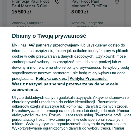
Promocja Paul Picot
Paul Picot Paul
Paul Mariner 5 GMT
Mariner S: TuttiFrutti
P4353SG.CN.311
P4352.SG.4000.6614
15 500 zł
8 000 zł
Wrocław, Fabryczna
Wrocław, Fabryczna
06 sierpnia 2026
07 sierpnia 2026
Dbamy o Twoją prywatność
My i nasi
447
partnerzy przechowujemy lub uzyskujemy dostęp do
Strona główna
Moda
Zegarki
Zegarki męskie
Zegarki męskie -
informacji na urządzeniu, takich jak unikalne identyfikatory w plikach
Dolnośląskie
Zegarki męskie - Wrocław
Zegarki męskie - Fabryczna
cookie w celu przetwarzania danych osobowych. Użytkownik może
zaakceptować wybory lub zarządzać nimi, klikając poniżej lub w
dowolnym momencie na stronie polityki prywatności. Te wybory będą
KATEGORIA
sygnalizowane naszym partnerom i nie będą miały wpływu na dane
przeglądania.
Polityka cookies,
Polityka Prywatności
ID:
865640055
Wyświetlenia: 3
Wraz z naszymi partnerami przetwarzamy dane w celu
zapewnienia:
Użycie dokładnych danych geolokalizacyjnych. Aktywne skanowanie
Zadzwoń / SMS
Wyślij wiadomość
charakterystyki urządzenia do celów identyfikacji. Rozumienie
odbiorców dzięki statystyce lub kombinacji danych z różnych źródeł.
Przechowywanie informacji na urządzeniu lub dostęp do nich. Pomiar
efektywności reklam. Rozwój i ulepszanie usług. Tworzenie profili w c
personalizacji treści. Tworzenie profili w celu spersonalizowanych
reklam. Wykorzystywanie ograniczonych danych do wyboru reklam.
Wykorzystywanie ograniczonych danych do wyboru treści. Pomiar