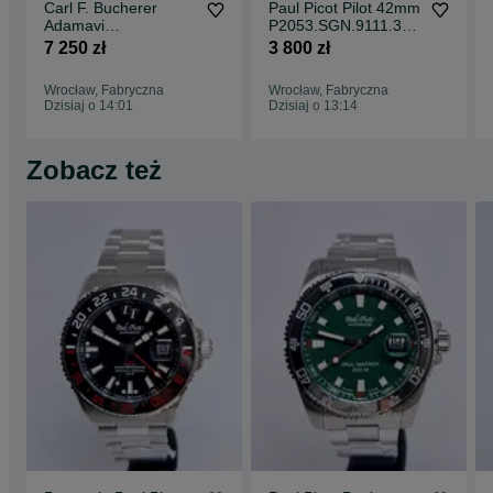
Carl F. Bucherer
Paul Picot Pilot 42mm
Adamavi
P2053.SGN.9111.331
00.10314.08.55.21
4-B
7 250 zł
3 800 zł
Wrocław, Fabryczna
Wrocław, Fabryczna
Dzisiaj o 14:01
Dzisiaj o 13:14
Zobacz też